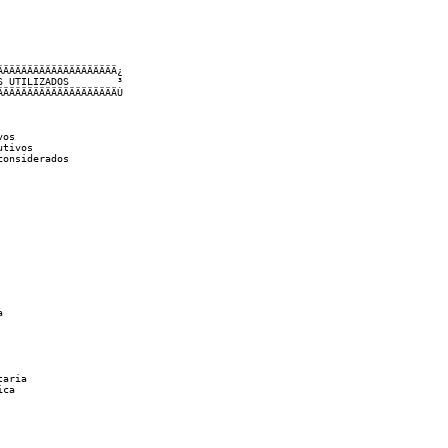
ÄÄÄÄÄÄÄÄÄÄÄÄÄÄÄÄÄÄÄ¿

 UTILIZADOS        ³

ÄÄÄÄÄÄÄÄÄÄÄÄÄÄÄÄÄÄÄÙ

os

tivos

onsiderados



aria

ca
