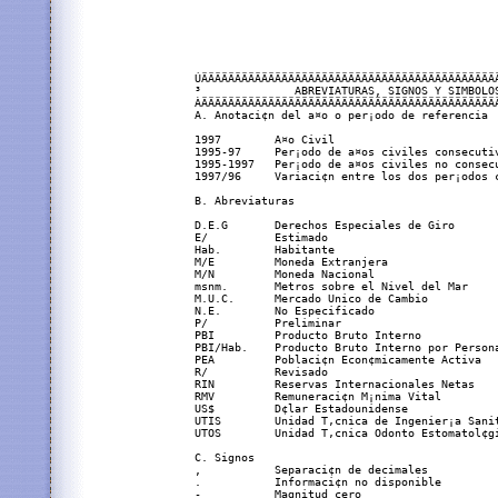
     ÚÄÄÄÄÄÄÄÄÄÄÄÄÄÄÄÄÄÄÄÄÄÄÄÄÄÄÄÄÄÄÄÄÄÄÄÄÄÄÄÄÄÄÄÄÄ
     ³              ABREVIATURAS, SIGNOS Y SIMBOLOS
     ÀÄÄÄÄÄÄÄÄÄÄÄÄÄÄÄÄÄÄÄÄÄÄÄÄÄÄÄÄÄÄÄÄÄÄÄÄÄÄÄÄÄÄÄÄÄ
     A. Anotaci¢n del a¤o o per¡odo de referencia

     1997        A¤o Civil

     1995-97     Per¡odo de a¤os civiles consecutiv
     1995-1997   Per¡odo de a¤os civiles no consecu
     1997/96     Variaci¢n entre los dos per¡odos c
     B. Abreviaturas

     D.E.G       Derechos Especiales de Giro

     E/          Estimado

     Hab.        Habitante

     M/E         Moneda Extranjera

     M/N         Moneda Nacional

     msnm.       Metros sobre el Nivel del Mar

     M.U.C.      Mercado Unico de Cambio

     N.E.        No Especificado

     P/          Preliminar

     PBI         Producto Bruto Interno

     PBI/Hab.    Producto Bruto Interno por Persona
     PEA         Poblaci¢n Econ¢micamente Activa

     R/          Revisado

     RIN         Reservas Internacionales Netas

     RMV         Remuneraci¢n M¡nima Vital

     US$         D¢lar Estadounidense

     UTIS        Unidad T‚cnica de Ingenier¡a Sanit
     UTOS        Unidad T‚cnica Odonto Estomatol¢gi
     C. Signos

     ,           Separaci¢n de decimales

     .           Informaci¢n no disponible

     -           Magnitud cero
