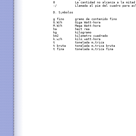
     0           La cantidad no alcanza a la mitad 
     -/          Llamada al pie del cuadro para acl
     D. S¡mbolos

     g fino      gramo de contenido fino

     G.W/h       Giga Watt-hora

     M.W/h       Mega Watt-hora

     ha          hect rea

     kg          kilogramo

     km2         kil¢metro cuadrado

     k.w/h       kilo watt-hora

     t           tonelada m‚trica

     t bruta     tonelada m‚trica bruta

     t fina      tonelada m‚trica fina
