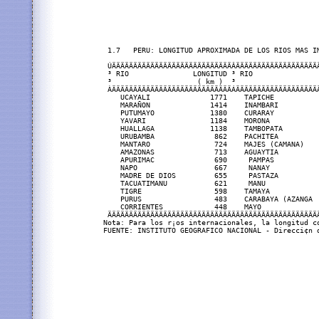
 1.7   PERU: LONGITUD APROXIMADA DE LOS RIOS MAS IM
 ÚÄÄÄÄÄÄÄÄÄÄÄÄÄÄÄÄÄÄÄÄÄÄÄÄÄÄÄÄÂÄÄÄÄÄÄÄÄÄÄÄÄÄÄÄÄÄÄÄ
 ³ RIO               LONGITUD ³ RIO                
 ³                    ( km )  ³                    
 ÀÄÄÄÄÄÄÄÄÄÄÄÄÄÄÄÄÄÄÄÄÄÄÄÄÄÄÄÄÁÄÄÄÄÄÄÄÄÄÄÄÄÄÄÄÄÄÄÄÄ
    UCAYALI              1771    TAPICHE           
    MARAÑON              1414    INAMBARI          
    PUTUMAYO             1380    CURARAY           
    YAVARI               1184    MORONA            
    HUALLAGA             1138    TAMBOPATA         
    URUBAMBA              862    PACHITEA          
    MANTARO               724    MAJES (CAMANA)    
    AMAZONAS              713    AGUAYTIA          
    APURIMAC              690     PAMPAS           
    NAPO                  667     NANAY            
    MADRE DE DIOS         655     PASTAZA          
    TACUATIMANU           621     MANU             
    TIGRE                 598    TAMAYA            
    PURUS                 483    CARABAYA (AZANGA  
    CORRIENTES            448    MAYO              
 ÄÄÄÄÄÄÄÄÄÄÄÄÄÄÄÄÄÄÄÄÄÄÄÄÄÄÄÄÄÄÄÄÄÄÄÄÄÄÄÄÄÄÄÄÄÄÄÄÄÄ
Nota: Para los r¡os internacionales, la longitud c