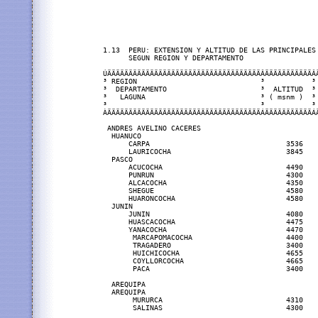
1.13  PERU: EXTENSION Y ALTITUD DE LAS PRINCIPALES 
      SEGUN REGION Y DEPARTAMENTO

ÚÄÄÄÄÄÄÄÄÄÄÄÄÄÄÄÄÄÄÄÄÄÄÄÄÄÄÄÄÄÄÄÄÄÄÄÄÂÄÄÄÄÄÄÄÄÄÄÄÂ
³ REGION                             ³           ³
³  DEPARTAMENTO                      ³  ALTITUD  ³
³   LAGUNA                           ³ ( msnm )  ³
³                                    ³           ³
ÀÄÄÄÄÄÄÄÄÄÄÄÄÄÄÄÄÄÄÄÄÄÄÄÄÄÄÄÄÄÄÄÄÄÄÄÄÁÄÄÄÄÄÄÄÄÄÄÄÁ
 ANDRES AVELINO CACERES                           
  HUANUCO

      CARPA                                3536    
      LAURICOCHA                           3845   
  PASCO                                           
      ACUCOCHA                             4490   
      PUNRUN                               4300   
      ALCACOCHA                            4350   
      SHEGUE                               4580    
      HUARONCOCHA                          4580    
  JUNIN                                            
      JUNIN                                4080   
      HUASCACOCHA                          4475   
      YANACOCHA                            4470   
       MARCAPOMACOCHA                      4400   
       TRAGADERO                           3400    
       HUICHICOCHA                         4655    
       COYLLORCOCHA                        4665    
       PACA                                3400   
  AREQUIPA                                         
  AREQUIPA                                         
       MURURCA                             4310   
       SALINAS                             4300    
                                                   