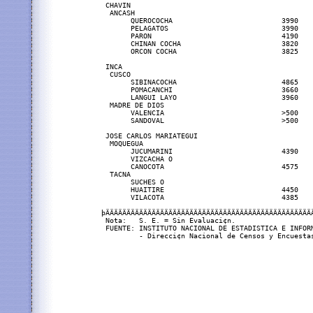
 CHAVIN                                           
  ANCASH                                          
       QUEROCOCHA                          3990   
       PELAGATOS                           3990    
       PARON                               4190    
       CHINAN COCHA                        3820   
       ORCON COCHA                         3825    
                                                   
 INCA                                             
  CUSCO

       SIBINACOCHA                         4865    
       POMACANCHI                          3660    
       LANGUI LAYO                         3960   
  MADRE DE DIOS

       VALENCIA                            >500    
       SANDOVAL                            >500    
                                                  
 JOSE CARLOS MARIATEGUI

  MOQUEGUA

       JUCUMARINI                          4390    
       VIZCACHA O                                  
       CANOCOTA                            4575   
  TACNA                                           
       SUCHES O                                    
       HUAITIRE                            4450    
       VILACOTA                            4385   
þÄÄÄÄÄÄÄÄÄÄÄÄÄÄÄÄÄÄÄÄÄÄÄÄÄÄÄÄÄÄÄÄÄÄÄÄÄÄÄÄÄÄÄÄÄÄÄÄÄ
 Nota:   S. E. = Sin Evaluaci¢n.

 FUENTE: INSTITUTO NACIONAL DE ESTADISTICA E INFORM