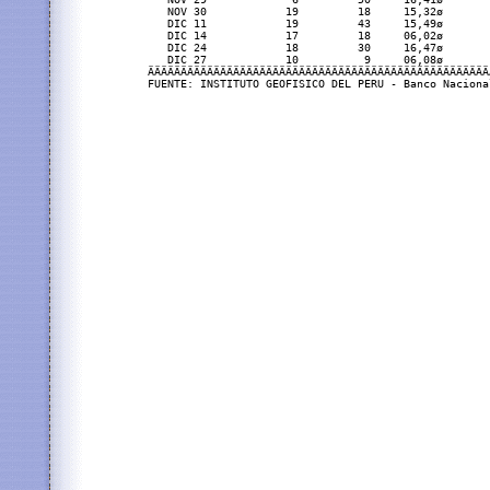
   NOV 30            19         18     15,32ø       
   DIC 11            19         43     15,49ø       
   DIC 14            17         18     06,02ø       
   DIC 24            18         30     16,47ø       
   DIC 27            10          9     06,08ø       
ÄÄÄÄÄÄÄÄÄÄÄÄÄÄÄÄÄÄÄÄÄÄÄÄÄÄÄÄÄÄÄÄÄÄÄÄÄÄÄÄÄÄÄÄÄÄÄÄÄÄÄÄ