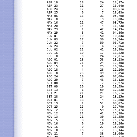
   ABR 10            18         24     13,17ø       
   ABR 23            11         27     15,94ø       
   ABR 24            12          7     08,61ø       
   ABR 25             0          7     13,63ø       
   MAY 06            13         31     05,70ø       
   MAY 10             5         19     13,80ø       
   MAY 16            11         47     08,75ø       
   MAY 20            14          4     11,73ø       
   MAY 23             1         42     14,13ø       
   MAY 29             6         41     04,36ø       
   JUN 01            19         50     10,33ø       
   JUN 03            17         30     16,94ø       
   JUN 22             7         50     05,71ø       
   JUN 24            10          4     17,06ø       
   JUL 02            22         41     16,90ø       
   JUL 16            10         17     16,22ø       
   JUL 18             0         24     12,01ø       
   AGO 01            16         53     18,23ø       
   AGO 04            21         24     12,50ø       
   AGO 15             1         25     16,20ø       
   AGO 18             4         26     11,26ø       
   AGO 18            23         49     11,35ø       
   AGO 24            19         40     07,00ø       
   AGO 29             7         46     13,12ø       
   SET 08             3          7     17,27ø       
   SET 09            20         19     16,59ø       
   SET 13             1         59     12,23ø       
   SET 21            21         21     16,51ø       
   SET 28            13         24     18,25ø       
   OCT 01            18          4     12,80ø       
   OCT 19             1         51     08,87ø       
   OCT 25            15          0     17,70ø       
   NOV 12            11         59     15,47ø       
   NOV 12            21         41     15,30ø       
   NOV 13            21         39     16,55ø       
   NOV 15             8         10     15,57ø       
   NOV 16             0         19     16,26ø       
   NOV 16             0         27     15,60ø       
   NOV 18            10          7     15,14ø       
   NOV 21             7         38     16,06ø       
   NOV 29             6         50     16,41ø       