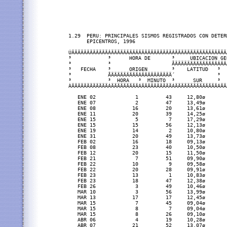
1.29  PERU: PRINCIPALES SISMOS REGISTRADOS CON DETER
      EPICENTROS, 1996

ÚÄÄÄÄÄÄÄÄÄÄÄÄÂÄÄÄÄÄÄÄÄÄÄÄÄÄÄÄÄÄÄÄÄÂÄÄÄÄÄÄÄÄÄÄÄÄÄÄÄÄÄ
³            ³      HORA DE       ³     UBICACION GE
³            ³                    ÃÄÄÄÄÄÄÄÄÄÄÄÄÄÄÂÄÄ
³   FECHA    ³      ORIGEN        ³    LATITUD   ³  
³            ÃÄÄÄÄÄÄÄÄÄÂÄÄÄÄÄÄÄÄÄÄ´              ³  
³            ³  HORA   ³  MINUTO  ³      SUR     ³  
ÀÄÄÄÄÄÄÄÄÄÄÄÄÁÄÄÄÄÄÄÄÄÄÁÄÄÄÄÄÄÄÄÄÄÁÄÄÄÄÄÄÄÄÄÄÄÄÄÄÁÄÄ
   ENE 02             1         43     12,80ø       
   ENE 07             2         47     13,49ø       
   ENE 08            16         20     13,61ø       
   ENE 11            20         39     14,25ø       
   ENE 15             5          7     17,29ø       
   ENE 15            15         56     12,13ø       
   ENE 19            14          2     10,80ø       
   ENE 31            20         49     13,73ø       
   FEB 02            16         18     09,13ø       
   FEB 08            23         40     10,50ø       
   FEB 12            20         15     11,50ø       
   FEB 21             7         51     09,90ø       
   FEB 22            10          9     09,58ø       
   FEB 22            20         28     09,91ø       
   FEB 23            13          1     10,83ø       
   FEB 23            18         47     12,38ø       
   FEB 26             3         49     10,46ø       
   MAR 10             3         56     13,99ø       
   MAR 13            17         17     12,45ø       
   MAR 15             7         45     09,04ø       
   MAR 15             8          7     09,04ø       
   MAR 15             8         26     09,10ø       
   ABR 06             4         19     10,28ø       
   ABR 07            21         52     13,07ø       