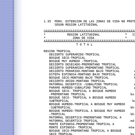
1.35  PERU: EXTENSION DE LAS ZONAS DE VIDA NO PROTE
      SEGUN REGION LATITUDINAL

ÚÄÄÄÄÄÄÄÄÄÄÄÄÄÄÄÄÄÄÄÄÄÄÄÄÄÄÄÄÄÄÄÄÄÄÄÄÄÄÄÄÄÄÄÄÂÄÄÄÄÄ
³            REGION LATITUDINAL              ³   SI
³               ZONA DE VIDA                 ³     
ÀÄÄÄÄÄÄÄÄÄÄÄÄÄÄÄÄÄÄÄÄÄÄÄÄÄÄÄÄÄÄÄÄÄÄÄÄÄÄÄÄÄÄÄÄÁÄÄÄÄÄ
                  T O T A L                        
REGION TROPICAL                                    
   DESIERTO SUPERARIDO-TROPICAL                    
   BOSQUE SECO-TROPICAL                            
   BOSQUE MUY HUMEDO -TROPICAL                     
   DESIERTO DESECADO-PREMONTANO TROPICAL           
   DESIERTO SUPERARIDO-PREMONTANO TROPICAL         
   DESIERTO PERARIDO-MONTANO BAJO TROPICAL        d
   ESTEPA ESPINOSA-MONTANO BAJO TROPICAL          e
   BOSQUE SECO-MONTANO BAJO TROPICAL              b
   DESIERTO ARIDO-MONTANO TROPICAL                 
   MATORRAL DESERTICO -SUBALPINO TROPICAL         m
   PARAMO HUMEDO-SUBALPINO TROPICAL               p
   BOSQUE SECO- TROPICAL A BOSQUE HUMEDO           
   -PREMONTANO TROPICAL                         bs-
   BOSQUE SECO- TROPICAL A BOSQUE HUMEDO           
   SUBTROPICAL                                   bs
   BOSQUE HUMEDO-TROPICAL A BOSQUE MUY HUMEDO      
   -SUBTROPICAL                                 bh-
   BOSQUE HUMEDO-TROPICAL A BOSQUE MUY HUMEDO      
   -TROPICAL                                    bh-
   MATORRAL DESERTICO-PREMONTANO TROPICAL A        
   MATORRAL DESERTICO TROPICAL                  md-
   MONTE ESPINOSO-PROMENTANO TROPICAL A            
   MONTE ESPINOSO- TROPICAL                    mte-
   BOSQUE SECO-PREMONTANO TROPICAL A BOSQUE        
   SECO TROPICAL                                bs-