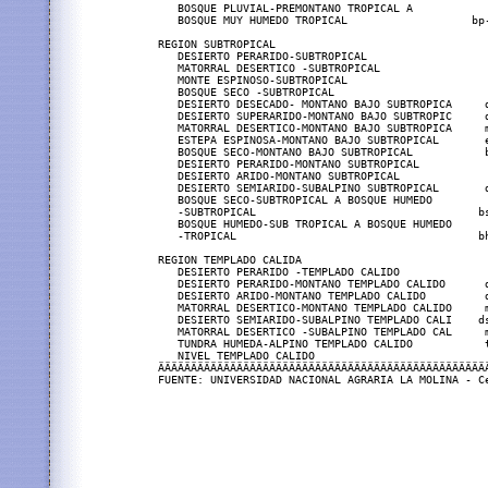
   BOSQUE PLUVIAL-PREMONTANO TROPICAL A            
   BOSQUE MUY HUMEDO TROPICAL                   bp-
REGION SUBTROPICAL                                 
   DESIERTO PERARIDO-SUBTROPICAL                   
   MATORRAL DESERTICO -SUBTROPICAL                 
   MONTE ESPINOSO-SUBTROPICAL                      
   BOSQUE SECO -SUBTROPICAL                        
   DESIERTO DESECADO- MONTANO BAJO SUBTROPICA     d
   DESIERTO SUPERARIDO-MONTANO BAJO SUBTROPIC     d
   MATORRAL DESERTICO-MONTANO BAJO SUBTROPICA     m
   ESTEPA ESPINOSA-MONTANO BAJO SUBTROPICAL       e
   BOSQUE SECO-MONTANO BAJO SUBTROPICAL           b
   DESIERTO PERARIDO-MONTANO SUBTROPICAL           
   DESIERTO ARIDO-MONTANO SUBTROPICAL              
   DESIERTO SEMIARIDO-SUBALPINO SUBTROPICAL       d
   BOSQUE SECO-SUBTROPICAL A BOSQUE HUMEDO         
   -SUBTROPICAL                                  bs
   BOSQUE HUMEDO-SUB TROPICAL A BOSQUE HUMEDO      
   -TROPICAL                                     bh
REGION TEMPLADO CALIDA                             
   DESIERTO PERARIDO -TEMPLADO CALIDO              
   DESIERTO PERARIDO-MONTANO TEMPLADO CALIDO      d
   DESIERTO ARIDO-MONTANO TEMPLADO CALIDO         d
   MATORRAL DESERTICO-MONTANO TEMPLADO CALIDO     m
   DESIERTO SEMIARIDO-SUBALPINO TEMPLADO CALI    ds
   MATORRAL DESERTICO -SUBALPINO TEMPLADO CAL     m
   TUNDRA HUMEDA-ALPINO TEMPLADO CALIDO           t
   NIVEL TEMPLADO CALIDO                           
ÄÄÄÄÄÄÄÄÄÄÄÄÄÄÄÄÄÄÄÄÄÄÄÄÄÄÄÄÄÄÄÄÄÄÄÄÄÄÄÄÄÄÄÄÄÄÄÄÄÄ
FUENTE: UNIVERSIDAD NACIONAL AGRARIA LA MOLINA - Ce