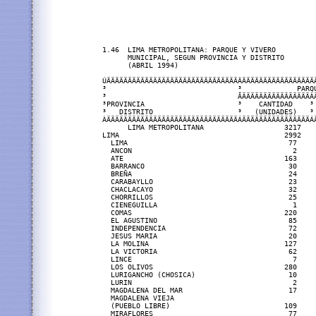
1.46  LIMA METROPOLITANA: PARQUE Y VIVERO

      MUNICIPAL, SEGUN PROVINCIA Y DISTRITO

      (ABRIL 1994)

ÚÄÄÄÄÄÄÄÄÄÄÄÄÄÄÄÄÄÄÄÄÄÄÄÄÄÄÄÄÄÄÄÂÄÄÄÄÄÄÄÄÄÄÄÄÄÄÄÄÄ
³                               ³             PARQU
³                               ÃÄÄÄÄÄÄÄÄÄÄÄÄÄÄÄÄÂÄ
³PROVINCIA                      ³    CANTIDAD    ³ 
³   DISTRITO                    ³   (UNIDADES)   ³ 
ÀÄÄÄÄÄÄÄÄÄÄÄÄÄÄÄÄÄÄÄÄÄÄÄÄÄÄÄÄÄÄÄÁÄÄÄÄÄÄÄÄÄÄÄÄÄÄÄÄÁÄ
      LIMA METROPOLITANA                   3217    
LIMA                                       2992    
  LIMA                                      77     
  ANCON                                      2     
  ATE                                      163     
  BARRANCO                                  30     
  BREÑA                                     24     
  CARABAYLLO                                23     
  CHACLACAYO                                32     
  CHORRILLOS                                25     
  CIENEGUILLA                                1     
  COMAS                                    220     
  EL AGUSTINO                               85     
  INDEPENDENCIA                             72     
  JESUS MARIA                               20     
  LA MOLINA                                127     
  LA VICTORIA                               62     
  LINCE                                      7     
  LOS OLIVOS                               280     
  LURIGANCHO (CHOSICA)                      10     
  LURIN                                      2     
  MAGDALENA DEL MAR                         17     
  MAGDALENA VIEJA

  (PUEBLO LIBRE)                           109     
  MIRAFLORES                                77     