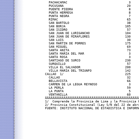
  PACHACAMAC                                 3     
  PUCUSANA                                  20     
  PUENTE PIEDRA                              8     
  PUNTA HERMOSA                              8     
  PUNTA NEGRA                                7     
  RIMAC                                     65     
  SAN BARTOLO                               38     
  SAN BORJA                                105     
  SAN ISIDRO                                57     
  SAN JUAN DE LURIGANCHO                   104     
  SAN JUAN DE MIRAFLORES                   130     
  SAN LUIS                                  30     
  SAN MARTIN DE PORRES                     175     
  SAN MIGUEL                                69     
  SANTA ANITA                               73     
  SANTA MARIA DEL MAR                        3     
  SANTA ROSA                                 3     
  SANTIAGO DE SURCO                        230     
  SURQUILLO                                 57     
  VILLA EL SALVADOR                        200     
  VILLA MARIA DEL TRIUNFO                  142     
CALLAO  1/                                 225     
  CALLAO                                    32     
  BELLAVISTA                                66     
  CARMEN DE LA LEGUA REYNOSO                 3     
  LA PERLA                                  59     
  LA PUNTA                                   5     
  VENTANILLA                                60     
ÄÄÄÄÄÄÄÄÄÄÄÄÄÄÄÄÄÄÄÄÄÄÄÄÄÄÄÄÄÄÄÄÄÄÄÄÄÄÄÄÄÄÄÄÄÄÄÄÄÄ
1/  Comprende la Provincia de Lima y la Provincia 
2/ Provincia Constitucional (Ley S/N del 22 de abri
FUENTE: INSTITUTO NACIONAL DE ESTADISTICA E INFORMA