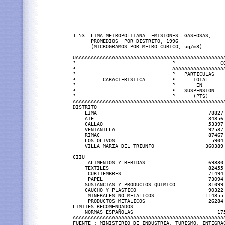
1.53  LIMA METROPOLITANA: EMISIONES  GASEOSAS,

      PROMEDIOS  POR DISTRITO, 1996

      (MICROGRAMOS POR METRO CUBICO, ug/m3)

ÚÄÄÄÄÄÄÄÄÄÄÄÄÄÄÄÄÄÄÄÄÄÄÄÄÄÄÄÄÄÄÄÄÂÄÄÄÄÄÄÄÄÄÄÄÄÄÄÄÄ
³                                ³               CO
³                                ÃÄÄÄÄÄÄÄÄÄÄÄÄÄÄÄÄÄ
³                                ³   PARTICULAS    
³         CARACTERISTICA         ³      TOTAL      
³                                ³       EN        
³                                ³   SUSPENSION    
³                                ³      (PTS)      
ÀÄÄÄÄÄÄÄÄÄÄÄÄÄÄÄÄÄÄÄÄÄÄÄÄÄÄÄÄÄÄÄÄÁÄÄÄÄÄÄÄÄÄÄÄÄÄÄÄÄÄ
DISTRITO                                           
    LIMA                                     78827 
    ATE                                      34856 
    CALLAO                                   53397 
    VENTANILLA                               92587 
    RIMAC                                    87467 
    LOS OLIVOS                                5904 
    VILLA MARIA DEL TRIUNFO                 360389 
CIIU

     ALIMENTOS Y BEBIDAS                     69830 
    TEXTILES                                 82455 
     CURTIEMBRES                             71494 
     PAPEL                                   73094 
    SUSTANCIAS Y PRODUCTOS QUIMICO           31099 
    CAUCHO Y PLASTICO                        90322 
     MINERALES NO METALICOS                 114855 
     PRODUCTOS METALICOS                     26284 
LIMITES RECOMENDADOS

    NORMAS ESPAÑOLAS                            175
ÄÄÄÄÄÄÄÄÄÄÄÄÄÄÄÄÄÄÄÄÄÄÄÄÄÄÄÄÄÄÄÄÄÄÄÄÄÄÄÄÄÄÄÄÄÄÄÄÄÄ
FUENTE : MINISTERIO DE INDUSTRIA, TURISMO, INTEGRAC