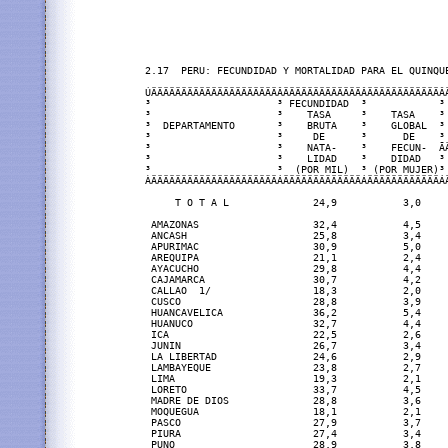
2.17  PERU: FECUNDIDAD Y MORTALIDAD PARA EL QUINQUE
ÚÄÄÄÄÄÄÄÄÄÄÄÄÄÄÄÄÄÄÄÄÄÂÄÄÄÄÄÄÄÄÄÄÄÄÄÂÄÄÄÄÄÄÄÄÄÄÄÄÂ
³                     ³ FECUNDIDAD  ³            ³
³                     ³    TASA     ³    TASA    ³
³  DEPARTAMENTO       ³    BRUTA    ³    GLOBAL  ³
³                     ³     DE      ³      DE    ³
³                     ³    NATA-    ³    FECUN-  Ã
³                     ³    LIDAD    ³    DIDAD   ³
³                     ³  (POR MIL)  ³ (POR MUJER)³
ÀÄÄÄÄÄÄÄÄÄÄÄÄÄÄÄÄÄÄÄÄÄÁÄÄÄÄÄÄÄÄÄÄÄÄÄÁÄÄÄÄÄÄÄÄÄÄÄÄÁ
     T O T A L              24,9           3,0    
 AMAZONAS                   32,4           4,5    
 ANCASH                     25,8           3,4    
 APURIMAC                   30,9           5,0    
 AREQUIPA                   21,1           2,4    
 AYACUCHO                   29,8           4,4    
 CAJAMARCA                  30,7           4,2    
 CALLAO  1/                 18,3           2,0    
 CUSCO                      28,8           3,9    
 HUANCAVELICA               36,2           5,4    
 HUANUCO                    32,7           4,4    
 ICA                        22,5           2,6    
 JUNIN                      26,7           3,4    
 LA LIBERTAD                24,6           2,9    
 LAMBAYEQUE                 23,8           2,7    
 LIMA                       19,3           2,1    
 LORETO                     33,7           4,5    
 MADRE DE DIOS              28,8           3,6    
 MOQUEGUA                   18,1           2,1    
 PASCO                      27,9           3,7    
 PIURA                      27,4           3,4    
 PUNO                       28,9           3,8    