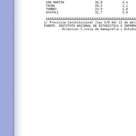
 SAN MARTIN                 26,8           3,4    
 TACNA                      20,4           2,1    
 TUMBES                     23,9           2,8    
 UCAYALI                    31,7           3,9    
 ÄÄÄÄÄÄÄÄÄÄÄÄÄÄÄÄÄÄÄÄÄÄÄÄÄÄÄÄÄÄÄÄÄÄÄÄÄÄÄÄÄÄÄÄÄÄÄÄÄ
1/ Provincia Constitucional (Ley S/N del 22 de abri
FUENTE: INSTITUTO NACIONAL DE ESTADISTICA E INFORMA