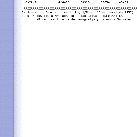
 UCAYALI            424410      58318      53654     49491     
 ÄÄÄÄÄÄÄÄÄÄÄÄÄÄÄÄÄÄÄÄÄÄÄÄÄÄÄÄÄÄÄÄÄÄÄÄÄÄÄÄÄÄÄÄÄÄÄÄÄÄÄÄÄÄÄÄÄÄÄÄÄÄ
1/ Provincia Constitucional (Ley S/N del 22 de abril de 1857).

FUENTE: INSTITUTO NACIONAL DE ESTADISTICA E INFORMATICA.
