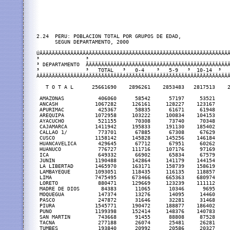
2.24  PERU: POBLACION TOTAL POR GRUPOS DE EDAD,

      SEGUN DEPARTAMENTO, 2000

ÚÄÄÄÄÄÄÄÄÄÄÄÄÄÄÄÂÄÄÄÄÄÄÄÄÄÄÄÄÄÄÄÄÄÄÄÄÄÄÄÄÄÄÄÄÄÄÄÄÄÄÄÄÄÄÄÄÄÄÄÄÄÄ
³               ³                                              
³ DEPARTAMENTO  ÃÄÄÄÄÄÄÄÄÄÄÄÂÄÄÄÄÄÄÄÄÄÄÂÄÄÄÄÄÄÄÄÄÂÄÄÄÄÄÄÄÄÄÂÄÄÄ
³               ³   TOTAL   ³   0-4    ³   5-9   ³  10-14  ³   
ÀÄÄÄÄÄÄÄÄÄÄÄÄÄÄÄÁÄÄÄÄÄÄÄÄÄÄÄÁÄÄÄÄÄÄÄÄÄÄÁÄÄÄÄÄÄÄÄÄÁÄÄÄÄÄÄÄÄÄÁÄÄÄ
   T O T A L      25661690    2896261    2853483   2817513    2
 AMAZONAS           406060      58542      57197     53521     
 ANCASH            1067282     126161     128227    123167     
 APURIMAC           425367      58835      61671     61948     
 AREQUIPA          1072958     103222     100834    104153     
 AYACUCHO           521155      70308      73740     70348     
 CAJAMARCA         1411942     195833     191130    185402     
 CALLAO 1/          773701      67885      67308     67629     
 CUSCO             1158142     145828     145256    146184     
 HUANCAVELICA       429645      67712      67951     60262     
 HUANUCO            776727     111716     107176     97169     
 ICA                649332      66902      65834     67579     
 JUNIN             1190488     142864     141179    144154     
 LA LIBERTAD       1465970     163171     158739    158619     
 LAMBAYEQUE        1093051     118435     116135    118857     
 LIMA              7475495     673466     665363    680974     
 LORETO             880471     129669     123239    111112     
 MADRE DE DIOS       84383      11065      10346      9695     
 MOQUEGUA           147374      13276      14095     14460     
 PASCO              247872      31646      32281     31468     
 PIURA             1545771     190472     188877    186402     
 PUNO              1199398     152414     148376    140783     
 SAN MARTIN         743668      91455      88808     87528     
 TACNA              277188      26074      25481     26281     
 TUMBES             193840      20992      20586     20327     