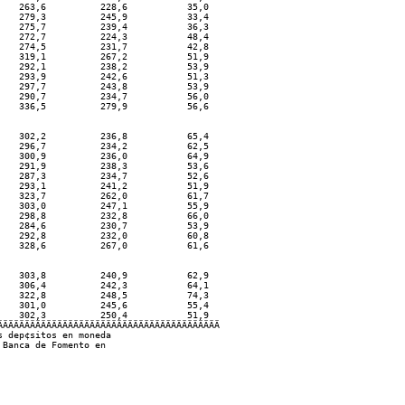
    263,6          228,6           35,0                         

    279,3          245,9           33,4                           

    275,7          239,4           36,3                           

    272,7          224,3           48,4                           

    274,5          231,7           42,8                              

    319,1          267,2           51,9                            

    292,1          238,2           53,9                        

    293,9          242,6           51,3                           

    297,7          243,8           53,9                                

    290,7          234,7           56,0                             

    336,5          279,9           56,6                           

                                                                     

    302,2          236,8           65,4                              

    296,7          234,2           62,5                              

    300,9          236,0           64,9                            

    291,9          238,3           53,6                               

    287,3          234,7           52,6                               

    293,1          241,2           51,9                             

    323,7          262,0           61,7                               

    303,0          247,1           55,9                                

    298,8          232,8           66,0                             

    284,6          230,7           53,9                              

    292,8          232,0           60,8                              

    328,6          267,0           61,6                             

                                                                      

    303,8          240,9           62,9                               

    306,4          242,3           64,1                             

    322,8          248,5           74,3                          

    301,0          245,6           55,4                             

    302,3          250,4           51,9                            

ÄÄÄÄÄÄÄÄÄÄÄÄÄÄÄÄÄÄÄÄÄÄÄÄÄÄÄÄÄÄÄÄÄÄÄÄÄÄÄÄ

 dep¢sitos en moneda

Banca de Fomento en
