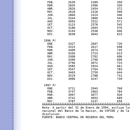
   FEB.        2639         2289           350    
   MAR.        2835         2496           339    
   ABR.        2826         2454           372    
   MAY.        2818         2318           500    
   JUN.        2860         2414           446    
   JUL.        3344         2800           544    
   AGO.        3093         2522           571    
   SET.        3123         2578           545    
   OCT.        3180         2604           576    
   NOV.        3144         2538           606    
   DIC.        3658         3043           615    
 1996 P/                                          
   ENE.        3327         2607           720    
   FEB.        3315         2617           698    
   MAR.        3409         2674           735    
   ABR.        3336         2723           613    
   MAY.        3308         2702           606    
   JUN.        3390         2790           600    
   JUL.        3796         3072           724    
   AGO.        3585         2924           661    
   SET.        3547         2764           783    
   OCT.        3403         2759           644    
   NOV.        3519         2788           731    
   DIC.        3996         3247           749    
 1997 P/                                          
   ENE.        3711         2943           768    
   FEB.        3747         2963           784    
   MAR.        3997         3077           920    
   ABR.        3742         3053           689    
   MAY.        3787         3137           650    
ÄÄÄÄÄÄÄÄÄÄÄÄÄÄÄÄÄÄÄÄÄÄÄÄÄÄÄÄÄÄÄÄÄÄÄÄÄÄÄÄÄÄÄÄÄÄÄÄÄÄÄ
Nota: A partir del 31 de Enero de 1994, excluye los
nacional del Banco de la Naci¢n, de COFIDE y de la 
disoluci¢n.
