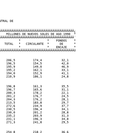
TRAL DE

ÄÄÄÄÄÄÄÄÄÄÄÄÄÄÄÄÄÄÄÄÄÄÄÄÄÄÄÄÄÄÄÄÄÄÄÄÄÄÄÄÄ¿

   MILLONES DE NUEVOS SOLES DE AGO.1990  ³

ÄÄÄÄÄÄÄÄÄÄÂÄÄÄÄÄÄÄÄÄÄÄÄÄÄÄÂÄÄÄÄÄÄÄÄÄÄÄÄÄÄ´

          ³               ³    FONDOS    ³

  TOTAL   ³   CIRCULANTE  ³      DE      ³

          ³               ³    ENCAJE    ³

ÄÄÄÄÄÄÄÄÄÄÁÄÄÄÄÄÄÄÄÄÄÄÄÄÄÄÁÄÄÄÄÄÄÄÄÄÄÄÄÄÄÙ

                                                                    

    206,5          174,4           32,1                         

    196,5          154,5           42,0                          

    195,9          149,0           46,9                            

    195,2          162,1           33,1                               

    194,0          152,9           41,1                              

    210,9          186,1           24,8                             

                                                                   

    196,8          161,3           35,5                             

    196,7          165,6           31,1                                 

    200,3          178,2           22,1                               

    201,2          176,7           24,5                             

    204,3          176,2           28,1                             

    213,5          183,8           29,7                              

    272,6          234,9           37,7                           

    230,5          196,4           34,1                                 

    230,0          201,2           28,8                             

    235,2          203,9           31,3                            

    231,1          196,3           34,8                               

    271,3          241,8           29,5                            

                                                                   

    254,8          218,2           36,6                           
