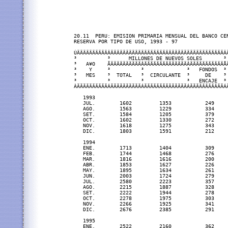
20.11  PERU: EMISION PRIMARIA MENSUAL DEL BANCO CEN
RESERVA POR TIPO DE USO, 1993 - 97

ÚÄÄÄÄÄÄÄÄÄÄÂÄÄÄÄÄÄÄÄÄÄÄÄÄÄÄÄÄÄÄÄÄÄÄÄÄÄÄÄÄÄÄÄÄÄÄÄÄÂÄ
³          ³      MILLONES DE NUEVOS SOLES       ³ 
³   A¥O    ÃÄÄÄÄÄÄÄÄÄÄÂÄÄÄÄÄÄÄÄÄÄÄÄÄÄÂÄÄÄÄÄÄÄÄÄÄÄÅÄ
³    Y     ³          ³              ³   FONDOS  ³ 
³   MES    ³  TOTAL   ³  CIRCULANTE  ³     DE    ³ 
³          ³          ³              ³   ENCAJE  ³ 
ÀÄÄÄÄÄÄÄÄÄÄÁÄÄÄÄÄÄÄÄÄÄÁÄÄÄÄÄÄÄÄÄÄÄÄÄÄÁÄÄÄÄÄÄÄÄÄÄÄÁÄ
   1993                                           
   JUL.        1602         1353           249    
   AGO.        1563         1229           334    
   SET.        1584         1205           379    
   OCT.        1602         1330           272    
   NOV.        1618         1275           343    
   DIC.        1803         1591           212    
   1994                                           
   ENE.        1713         1404           309    
   FEB.        1744         1468           276    
   MAR.        1816         1616           200    
   ABR.        1853         1627           226    
   MAY.        1895         1634           261    
   JUN.        2003         1724           279    
   JUL.        2580         2223           357    
   AGO.        2215         1887           328    
   SET.        2222         1944           278    
   OCT.        2278         1975           303    
   NOV.        2266         1925           341    
   DIC.        2676         2385           291    
   1995                                           
   ENE.        2522         2160           362    