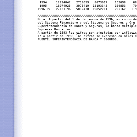
 1994     12224042   2713099   8673017    152698    68
 1995     18074925   3975419  13193345    199853    70
1996 P/   27151196   5812478  19852211    295162   119
ÄÄÄÄÄÄÄÄÄÄÄÄÄÄÄÄÄÄÄÄÄÄÄÄÄÄÄÄÄÄÄÄÄÄÄÄÄÄÄÄÄÄÄÄÄÄÄÄÄÄÄÄÄÄ
Nota: A partir del 9 de diciembre de 1996, en concorda
del Sistema Financiero y del Sistema de Seguros y Org n
Superintendencia de Banca y Seguros, la banca m£ltiple
Empresas Bancarias.

A partir de 1993 las cifras son ajustadas por inflaci¢
1/ A partir de 1990, las cifras se expresan en miles d