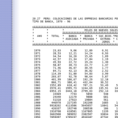
20.27  PERU: COLOCACIONES DE LAS EMPRESAS BANCARIAS POR
TIPO DE BANCA, 1970 - 96

ÚÄÄÄÄÄÄÄÄÂÄÄÄÄÄÄÄÄÄÂÄÄÄÄÄÄÄÄÄÄÄÄÄÄÄÄÄÄÄÄÄÄÄÄÄÄÄÄÄÄÄÄÄÄ
³        ³         ³             MILES DE NUEVOS SOLES
³        ³         ÃÄÄÄÄÄÄÄÄÄÄÂÄÄÄÄÄÄÄÄÄÂÄÄÄÄÄÄÄÄÄÄÂÄÄ
³  A¥O   ³  TOTAL  ³   BANCA  ³  BANCA  ³ SUC.BCOS.³MU
³        ³         ³ ASOCIADA ³ PRIVADA ³  EXTRAN- ³ C
³        ³         ³          ³         ³   JEROS  ³  
ÀÄÄÄÄÄÄÄÄÁÄÄÄÄÄÄÄÄÄÁÄÄÄÄÄÄÄÄÄÄÁÄÄÄÄÄÄÄÄÄÁÄÄÄÄÄÄÄÄÄÄÁÄÄ
 1970        23,63      9,06     12,89      0,91      
 1971        28,53     12,21     14,24      0,93      
 1972        34,54     16,20     15,65      1,09      
 1973        42,57     21,34     17,84      1,19      
 1974        45,93     22,72     19,24      1,30      
 1975        58,87     30,73     23,77      1,47      
 1976        71,46     36,07     30,55      1,77      
 1977        84,71     42,13     36,82      2,52      
 1978       114,39     51,80     54,83      3,99      
 1979       203,07     92,78     98,64      5,87      
 1980       401,99    186,67    192,29     12,18      
 1981       866,71    380,41    432,04     30,52      
 1982      1552,89    618,42    787,21     53,49     5
 1983      3570,41   1995,73   1244,69    135,91    14
 1984      6953,15   3444,18   2799,03    252,14    33
 1985        15469      7743      5850       548      
 1986        24340     12170      9888       681      
 1987        51318     27923     19884       561      
 1988       446978    227195    192208      1685     1
 1989      9918202   4113586   5045057     13841    54
 1990       426337    192748    208538       186     1
 1991      1910708    618581   1167805      1139    10
 1992      3602908    989052   2382507     33834    19
 1993      7059397   1705237   4910187     47742    39