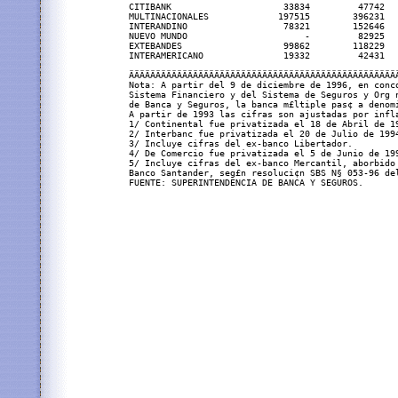
CITIBANK                     33834         47742   
MULTINACIONALES             197515        396231   
INTERANDINO                  78321        152646   
NUEVO MUNDO                      -         82925   
EXTEBANDES                   99862        118229   
INTERAMERICANO               19332         42431   
ÄÄÄÄÄÄÄÄÄÄÄÄÄÄÄÄÄÄÄÄÄÄÄÄÄÄÄÄÄÄÄÄÄÄÄÄÄÄÄÄÄÄÄÄÄÄÄÄÄÄÄ
Nota: A partir del 9 de diciembre de 1996, en conco
Sistema Financiero y del Sistema de Seguros y Org n
de Banca y Seguros, la banca m£ltiple pas¢ a denomi
A partir de 1993 las cifras son ajustadas por infla
1/ Continental fue privatizada el 18 de Abril de 19
2/ Interbanc fue privatizada el 20 de Julio de 1994
3/ Incluye cifras del ex-banco Libertador.

4/ De Comercio fue privatizada el 5 de Junio de 199
5/ Incluye cifras del ex-banco Mercantil, aborbido 
Banco Santander, seg£n resoluci¢n SBS N§ 053-96 del