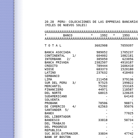
20.28  PERU: COLOCACIONES DE LAS EMPRESAS BANCARIAS
(MILES DE NUEVOS SOLES)

ÚÄÄÄÄÄÄÄÄÄÄÄÄÄÄÄÄÄÄÄÄÄÄÄÄÂÄÄÄÄÄÄÄÄÄÄÄÂÄÄÄÄÄÄÄÄÄÄÄÄÂ
³         BANCO          ³    1992   ³    1993    ³
ÀÄÄÄÄÄÄÄÄÄÄÄÄÄÄÄÄÄÄÄÄÄÄÄÄÁÄÄÄÄÄÄÄÄÄÄÄÁÄÄÄÄÄÄÄÄÄÄÄÄÁ
T O T A L                  3602908       7059397   
BANCA ASOCIADA              989052       1705237   
CONTINENTAL    1/           604002       1082181   
INTERBANK   2/              385050        623056   
BANCA PRIVADA              2382507       4910187   
CREDITO                     789444       1606410   
WIESE                       683373       1520180   
LATINO                      237632        418403   
SERBANCO                         -             -   
LIMA                        211458        379136   
SUR DEL PERU   3/            97525        199822   
MERCANTIL                    75202        153165   
FINANCIERO                   44971        118587   
DEL NORTE                    68015        120635   
SUDAMERICANO                     -         64143   
SOLVENTA                         -             -   
PROBANK                      78506         98871   
DE COMERCIO    4/            62563         95076   
SANTANDER  5/                    -             -   
BANEX                            -         77025   
DEL LIBERTADOR                   -             -   
BANDESCO                     33818         58734   
DEL TRABAJO                      -             -   
DEL PROGRESO                     -             -   
REPUBLICA                        -             -   
SUC.BCOS.EXTRANJER.          33834         47742   
BANK OF BOSTON                   -             -   