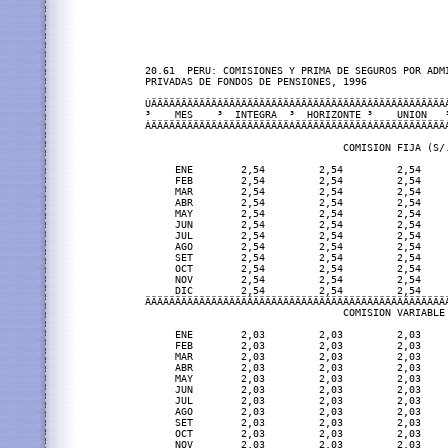
20.61  PERU: COMISIONES Y PRIMA DE SEGUROS POR ADMI
PRIVADAS DE FONDOS DE PENSIONES, 1996

ÚÄÄÄÄÄÄÄÄÄÄÄÂÄÄÄÄÄÄÄÄÄÄÄÂÄÄÄÄÄÄÄÄÄÄÄÄÂÄÄÄÄÄÄÄÄÄÄÄÄÂ
³    MES    ³  INTEGRA  ³  HORIZONTE ³    UNION   ³
ÀÄÄÄÄÄÄÄÄÄÄÄÁÄÄÄÄÄÄÄÄÄÄÄÁÄÄÄÄÄÄÄÄÄÄÄÄÁÄÄÄÄÄÄÄÄÄÄÄÄÁ
                                 COMISION FIJA (S/.
     ENE        2,54         2,54         2,54     
     FEB        2,54         2,54         2,54     
     MAR        2,54         2,54         2,54     
     ABR        2,54         2,54         2,54     
     MAY        2,54         2,54         2,54     
     JUN        2,54         2,54         2,54     
     JUL        2,54         2,54         2,54     
     AGO        2,54         2,54         2,54     
     SET        2,54         2,54         2,54     
     OCT        2,54         2,54         2,54     
     NOV        2,54         2,54         2,54     
     DIC        2,54         2,54         2,54     
ÄÄÄÄÄÄÄÄÄÄÄÄÄÄÄÄÄÄÄÄÄÄÄÄÄÄÄÄÄÄÄÄÄÄÄÄÄÄÄÄÄÄÄÄÄÄÄÄÄÄÄ
                                 COMISION VARIABLE 
     ENE        2,03         2,03         2,03     
     FEB        2,03         2,03         2,03     
     MAR        2,03         2,03         2,03     
     ABR        2,03         2,03         2,03     
     MAY        2,03         2,03         2,03     
     JUN        2,03         2,03         2,03     
     JUL        2,03         2,03         2,03     
     AGO        2,03         2,03         2,03     
     SET        2,03         2,03         2,03     
     OCT        2,03         2,03         2,03     
     NOV        2,03         2,03         2,03     