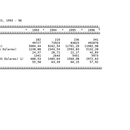
S, 1993 - 96

ÄÄÄÄÄÄÄÄÄÄÄÄÄÄÄÂÄÄÄÄÄÄÄÄÄÂÄÄÄÄÄÄÄÄÄÄÂÄÄÄÄÄÄÄÄÄÄÂÄÄÄÄÄÄÄÄÄ¿  

               ³   1993  ³   1994   ³   1995   ³   1996  ³

ÄÄÄÄÄÄÄÄÄÄÄÄÄÄÄÁÄÄÄÄÄÄÄÄÄÁÄÄÄÄÄÄÄÄÄÄÁÄÄÄÄÄÄÄÄÄÄÁÄÄÄÄÄÄÄÄÄÙ

                     182        210        236        341

                   49727      73923      83825     492870

s)               5084,44    8162,54   11701,20   11982,98

S D¢lares)       1238,88    2343,54    2593,83    5132,28

                   24,37      28,71      22,17      42,83

                    1341       2643       5451       5973

US D¢lares) 1/    688,53    1485,64    1560,08    2972,63

                   55,58      63,39      60,15      57,92

ÄÄÄÄÄÄÄÄÄÄÄÄÄÄÄÄÄÄÄÄÄÄÄÄÄÄÄÄÄÄÄÄÄÄÄÄÄÄÄÄÄÄÄÄÄÄÄÄÄÄÄÄÄÄÄÄÄÄÄ
