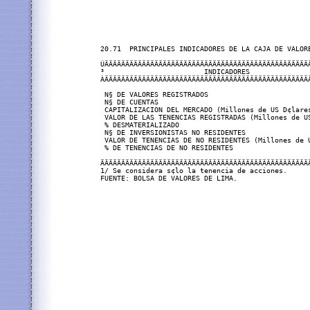
20.71  PRINCIPALES INDICADORES DE LA CAJA DE VALORE
ÚÄÄÄÄÄÄÄÄÄÄÄÄÄÄÄÄÄÄÄÄÄÄÄÄÄÄÄÄÄÄÄÄÄÄÄÄÄÄÄÄÄÄÄÄÄÄÄÄÄ
³                        INDICADORES              
ÀÄÄÄÄÄÄÄÄÄÄÄÄÄÄÄÄÄÄÄÄÄÄÄÄÄÄÄÄÄÄÄÄÄÄÄÄÄÄÄÄÄÄÄÄÄÄÄÄÄ
 N§ DE VALORES REGISTRADOS                        
 N§ DE CUENTAS                                    
 CAPITALIZACION DEL MERCADO (Millones de US D¢lare
 VALOR DE LAS TENENCIAS REGISTRADAS (Millones de U
 % DESMATERIALIZADO                               
 N§ DE INVERSIONISTAS NO RESIDENTES               
 VALOR DE TENENCIAS DE NO RESIDENTES (Millones de 
 % DE TENENCIAS DE NO RESIDENTES                  
ÄÄÄÄÄÄÄÄÄÄÄÄÄÄÄÄÄÄÄÄÄÄÄÄÄÄÄÄÄÄÄÄÄÄÄÄÄÄÄÄÄÄÄÄÄÄÄÄÄÄ
1/ Se considera s¢lo la tenencia de acciones.
