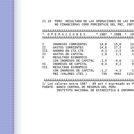
21.19  PERU: RESULTADO DE LAS OPERACIONES DE LAS EM
       NO FINANCIERAS COMO PORCENTAJE DEL PBI, 1987 
ÚÄÄÄÄÄÄÄÄÄÄÄÄÄÄÄÄÄÄÄÄÄÄÄÄÄÄÄÄÄÂÄÄÄÄÄÄÄÂÄÄÄÄÄÄÄÂÄÄÄÄ
³  O P E R A C I O N E S      ³ 1987  ³ 1988  ³  19
ÀÄÄÄÄÄÄÄÄÄÄÄÄÄÄÄÄÄÄÄÄÄÄÄÄÄÄÄÄÄÁÄÄÄÄÄÄÄÁÄÄÄÄÄÄÄÁÄÄÄÄ
I.    INGRESOS CORRIENTES       14,8    15,0     13
II.   GASTOS CORRIENTES         14,6    17,5     13
III.  AHORRO EN CTA.CTE.         0,3    -2,5     -0
IV.   GASTOS DE CAPITAL          1,8     2,1      1
V.    RESULTADO ECONOMICO

      SIN INGRESOS DE CAPITAL   -1,5    -4,6     -1
VI.   INGRESOS DE CAPITAL        0,3     0,2      0
VII.  RESULTADO ECONOMICO

      CON INGRESOS DE CAPITAL   -1,2    -4,3     -1
      PBI (VALORES CTES.)        739    4942   1151
 ÄÄÄÄÄÄÄÄÄÄÄÄÄÄÄÄÄÄÄÄÄÄÄÄÄÄÄÄÄÄÄÄÄÄÄÄÄÄÄÄÄÄÄÄÄÄÄÄÄÄ
1/ Los valores entre 1987 - 89 est n expresado en M
FUENTE: BANCO CENTRAL DE RESERVA DEL PERU.
