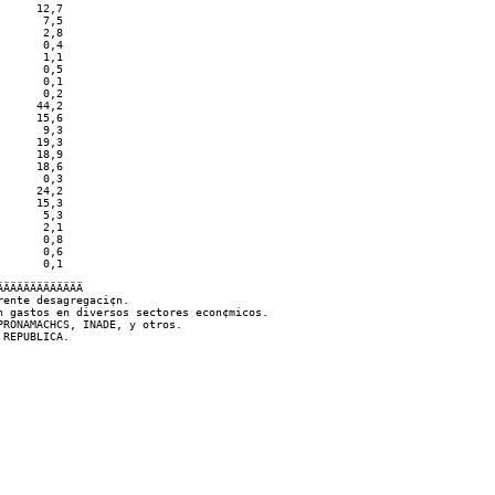
     12,7       

      7,5       

      2,8       

      0,4       

      1,1       

      0,5       

      0,1       

      0,2       

     44,2       

     15,6       

      9,3       

     19,3       

     18,9       

     18,6       

      0,3       

     24,2       

     15,3       

      5,3       

      2,1       

      0,8       

      0,6       

      0,1       

ÄÄÄÄÄÄÄÄÄÄÄÄ

ente desagregaci¢n.

 gastos en diversos sectores econ¢micos.

RONAMACHCS, INADE, y otros.
