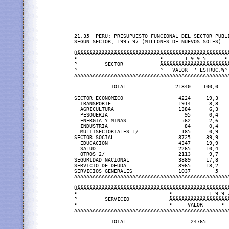
21.35  PERU: PRESUPUESTO FUNCIONAL DEL SECTOR PUBLI
SEGUN SECTOR, 1995-97 (MILLONES DE NUEVOS SOLES)

ÚÄÄÄÄÄÄÄÄÄÄÄÄÄÄÄÄÄÄÄÄÄÄÄÄÄÄÄÂÄÄÄÄÄÄÄÄÄÄÄÄÄÄÄÄÄÄÄÄÂÄ
³                           ³       1 9 9 5      ³ 
³         SECTOR            ÃÄÄÄÄÄÄÄÄÄÄÂÄÄÄÄÄÄÄÄÄÅÄ
³                           ³   VALOR  ³ ESTRUC.%³ 
ÀÄÄÄÄÄÄÄÄÄÄÄÄÄÄÄÄÄÄÄÄÄÄÄÄÄÄÄÁÄÄÄÄÄÄÄÄÄÄÁÄÄÄÄÄÄÄÄÄÁÄ
            TOTAL                21840    100,0    
SECTOR ECONOMICO                  4224     19,3    
  TRANSPORTE                      1914      8,8    
  AGRICULTURA                     1384      6,3    
  PESQUERIA                         95      0,4    
  ENERGIA Y MINAS                  562      2,6    
  INDUSTRIA                         84      0,4    
  MULTISECTORIALES 1/              185      0,9    
SECTOR SOCIAL                     8725     39,9    
  EDUCACION                       4347     19,9    
  SALUD                           2265     10,4    
  OTROS 2/                        2113      9,7    
SEGURIDAD NACIONAL                3889     17,8    
SERVICIO DE DEUDA                 3965     18,2    
SERVICIOS GENERALES               1037        5    
ÄÄÄÄÄÄÄÄÄÄÄÄÄÄÄÄÄÄÄÄÄÄÄÄÄÄÄÄÄÄÄÄÄÄÄÄÄÄÄÄÄÄÄÄÄÄÄÄÄÄÄ
ÚÄÄÄÄÄÄÄÄÄÄÄÄÄÄÄÄÄÄÄÄÄÄÄÄÄÄÄÄÄÄÂÄÄÄÄÄÄÄÄÄÄÄÄÄÄÄÄÄÄÄ
³                              ³            1 9 9 7
³         SERVICIO             ÃÄÄÄÄÄÄÄÄÄÄÄÄÄÄÄÄÂÄÄ
³                              ³     VALOR      ³  
ÀÄÄÄÄÄÄÄÄÄÄÄÄÄÄÄÄÄÄÄÄÄÄÄÄÄÄÄÄÄÄÁÄÄÄÄÄÄÄÄÄÄÄÄÄÄÄÄÁÄÄ
            TOTAL                     24765        