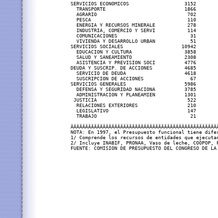
SERVICIOS ECONOMICOS                   3152        
  TRANSPORTE                           1866        
  AGRARIO                               702        
  PESCA                                 110        
  ENERGIA Y RECURSOS MINERALE           278        
  INDUSTRIA, COMERCIO Y SERVI           114        
  COMUNICACIONES                         31        
  VIVIENDA Y DESARROLLO URBAN            51        
SERVICIOS SOCIALES                    10942        
  EDUCACION Y CULTURA                  3858        
  SALUD Y SANEAMIENTO                  2308        
  ASISTENCIA Y PREVISION SOCI          4776        
DEUDA Y SUSCRIP. DE ACCIONES           4685        
  SERVICIO DE DEUDA                    4618        
  SUSCRIPCION DE ACCIONES                67        
SERVICIOS GENERALES                    5986        
  DEFENSA Y SEGURIDAD NACIONA          3785        
  ADMINISTRACION Y PLANEAMIEN          1301        
 JUSTICIA                               522        
  RELACIONES EXTERIORES                 210        
  LEGISLATIVO                           147        
  TRABAJO                                21        
ÄÄÄÄÄÄÄÄÄÄÄÄÄÄÄÄÄÄÄÄÄÄÄÄÄÄÄÄÄÄÄÄÄÄÄÄÄÄÄÄÄÄÄÄÄÄÄÄÄÄÄ
NOTA: En 1997, el Presupuesto funcional tiene difer
1/ Comprende los recursos de entidades que ejecutan
2/ Incluye INABIF, PRONAA, Vaso de leche, COOPOP, P