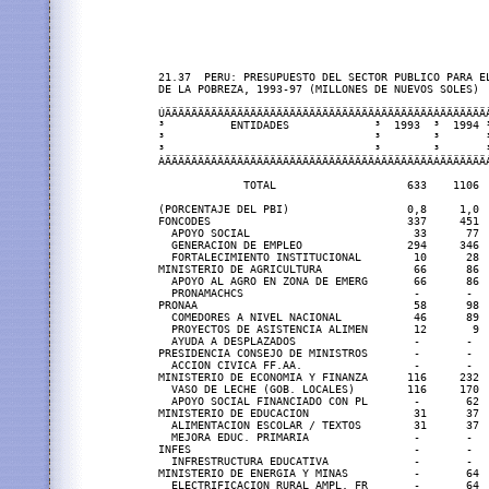
21.37  PERU: PRESUPUESTO DEL SECTOR PUBLICO PARA EL PROGRAMA DE REDUCCION
DE LA POBREZA, 1993-97 (MILLONES DE NUEVOS SOLES)

ÚÄÄÄÄÄÄÄÄÄÄÄÄÄÄÄÄÄÄÄÄÄÄÄÄÄÄÄÄÄÄÄÄÂÄÄÄÄÄÄÄÄÂÄÄÄÄÄÄÄÂÄÄÄÄÄÄÄÄÂÄÄÄÄÄÄÄÄÂÄÄÄÄÄÄÄÄÄÄÄÄÄÄÄÄÄÄÄÄÄÄÄÄÄÄÄÄÄÄÄÄÄÄÄÄÄÄÄÄÄ¿
³          ENTIDADES             ³  1993  ³  1994 ³  1995  ³  1996  ³             ESTRUCTURA %                ³
³                                ³        ³       ³        ³        ÃÄÄÄÄÄÄÄÄÄÂÄÄÄÄÄÄÄÄÄÄÂÄÄÄÄÄÄÄÄÄÂÄÄÄÄÄÄÄÄÄÄ´
³                                ³        ³       ³        ³        ³   1993  ³   1994   ³  1995   ³  1996    ³
ÀÄÄÄÄÄÄÄÄÄÄÄÄÄÄÄÄÄÄÄÄÄÄÄÄÄÄÄÄÄÄÄÄÁÄÄÄÄÄÄÄÄÁÄÄÄÄÄÄÄÁÄÄÄÄÄÄÄÄÁÄÄÄÄÄÄÄÄÁÄÄÄÄÄÄÄÄÄÁÄÄÄÄÄÄÄÄÄÄÁÄÄÄÄÄÄÄÄÄÁÄÄÄÄÄÄÄÄÄÄÙ 
                                                                                                                
             TOTAL                    633    1106     2264     2638     100,0     100,0     100,0     100,0     
                                                                                                                
(PORCENTAJE DEL PBI)                  0,8     1,0      1,7      1,8                                             
FONCODES                              337     451      501      458      53,2      40,8      22,1      17,4     
  APOYO SOCIAL                         33      77      117       97       5,2       7,0       5,2       3,7     
  GENERACION DE EMPLEO                294     346      353       31      46,4      31,3      15,6       1,2     
  FORTALECIMIENTO INSTITUCIONAL        10      28       31      330       1,6       2,5       1,4      12,5     
MINISTERIO DE AGRICULTURA              66      86      202      218      10,4       7,8       8,9       8,3     
  APOYO AL AGRO EN ZONA DE EMERG       66      86      202       60      10,4       7,8       8,9       2,3     
  PRONAMACHCS                          -       -        -       158        -         -         -        6,0     
PRONAA                                 58      98      213      198       9,2       8,9       9,4       7,5     
  COMEDORES A NIVEL NACIONAL           46      89      173      158       7,3       8,0       7,6       6,0     
  PROYECTOS DE ASISTENCIA ALIMEN       12       9       40       32       1,9       0,8       1,8       1,2     
  AYUDA A DESPLAZADOS                  -       -        -         8        -         -         -        0,3     
PRESIDENCIA CONSEJO DE MINISTROS       -       -        20       19        -         -        0,9       0,7     
  ACCION CIVICA FF.AA.                 -       -        20       19        -         -        0,9       0,7     
MINISTERIO DE ECONOMIA Y FINANZA      116     232      339      292      18,3      21,0      15,0      11,1     
  VASO DE LECHE (GOB. LOCALES)        116     170      230      235      18,3      15,4      10,2       8,9     
  APOYO SOCIAL FINANCIADO CON PL       -       62      109       57        -        5,6       4,8       2,2     
MINISTERIO DE EDUCACION                31      37      100      126       4,9       3,3       4,4       4,8     
  ALIMENTACION ESCOLAR / TEXTOS        31      37      100      100       4,9       3,3       4,4       3,8     
  MEJORA EDUC. PRIMARIA                -       -        -        26        -         -         -        1,0     
INFES                                  -       -        -       220        -         -         -        8,3     
  INFRESTRUCTURA EDUCATIVA             -       -        -       220        -         -         -        8,3     
MINISTERIO DE ENERGIA Y MINAS          -       64       58       55        -        5,8       2,6       2,1     
  ELECTRIFICACION RURAL AMPL. FR       -       64       58       55        -        5,8       2,6       2,1     
MINISTERIO DE LA PRESIDENCIA           -       14       36      154        -        1,3       1,6       5,8     
  PROG.NAC.DE AGUA POTABLE Y ALC       -       14       36      154        -        1,3       1,6       5,8     
COOPERACION POPULAR                    10      11       50       48       1,6       1,0       2,2       1,8     
  PROYECTOS MULTISECTORIALES           10      11       50       48       1,6       1,0       2,2       1,8     
MINISTERIO DE SALUD                    15      10       36       60       2,4       0,9       1,6       2,3     
  LUCHA CONTRA EPIDEMIAS               15      10       36       36       2,4       0,9       1,6       1,4     
  PLANIFICACION                        -       -        -        24        -         -         -        0,9     
MINISTERIO DE TRANSPORTES Y COMU       -       -        79      131        -         -        3,5       5,0     
  CAMINOS RURALES                      -       -        79      131        -         -        3,5       5,0     
MEJORA DE LA CALIDAD DE LOS SERV       -       79      598       -         -        7,1      26,4        -      
INADE - MEF                            -       24       32       45        -        2,2       1,4       1,7     
  PROG.EMERGENCIA E INV.SOCIAL (       -       -        -        -         -         -         -         -      
  AYUDA A DESPLAZADOS (PL-480) M       -       -        -        45        -         -         -        1,7     
GASTO SOCIAL BASICO                    -       -        -       614        -         -         -       23,3     
  EDUCACION                            -       -        -        80        -         -         -        3,0     
  SALUD                                -       -        -       474        -         -         -       18,0     
  INSTITUTO NACIONAL DE LA SALUD       -       -        -        30        -         -         -        1,1     
  OTROS                                -       -        -        30        -         -         -        1,1     
                                                                                                                
ÄÄÄÄÄÄÄÄÄÄÄÄÄÄÄÄÄÄÄÄÄÄÄÄÄÄÄÄÄÄÄÄÄÄÄÄÄÄÄÄÄÄÄÄÄÄÄÄÄÄÄÄÄÄÄÄÄÄÄÄÄÄÄÄÄÄÄÄÄÄÄÄÄÄÄÄÄÄÄÄÄÄÄÄÄÄÄÄÄÄÄÄÄÄÄÄÄÄÄÄÄÄÄÄÄÄÄÄÄÄÄ
                                                                                                 Contin£a...    

21.37  PERU: PRESUPUESTO DEL SECTOR PUBLICO PARA EL PROGRAMA DE REDUCCION
       DE LA POBREZA, 1993-97
       (MILLONES DE NUEVOS SOLES)

                                                                      Conclusi¢n.
ÚÄÄÄÄÄÄÄÄÄÄÄÄÄÄÄÄÄÄÄÄÄÄÄÄÄÄÄÄÄÄÄÄÄÄÄÄÄÄÄÂÄÄÄÄÄÄÄÄÄÄÄÂÄÄÄÄÄÄÄÄÄÄÄÄÄÄÄÂÄÄÄÄÄÄÄÄÄÄÄÄÄÄ¿
³             ENTIDADES                 ³    1997   ³   ESTRUCTURA  ³ PORCENTAJE   ³
³                                       ³           ³   PORCENTUAL  ³   DEL PBI    ³
ÀÄÄÄÄÄÄÄÄÄÄÄÄÄÄÄÄÄÄÄÄÄÄÄÄÄÄÄÄÄÄÄÄÄÄÄÄÄÄÄÁÄÄÄÄÄÄÄÄÄÄÄÁÄÄÄÄÄÄÄÄÄÄÄÄÄÄÄÁÄÄÄÄÄÄÄÄÄÄÄÄÄÄÙ
                                                                                   
                TOTAL                         2656        100,00          1,56     
                                                                              