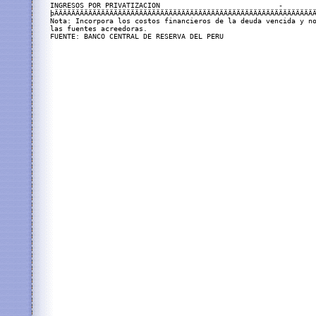
INGRESOS POR PRIVATIZACION                            -        
þÄÄÄÄÄÄÄÄÄÄÄÄÄÄÄÄÄÄÄÄÄÄÄÄÄÄÄÄÄÄÄÄÄÄÄÄÄÄÄÄÄÄÄÄÄÄÄÄÄÄÄÄÄÄÄÄÄÄÄÄÄÄ
Nota: Incorpora los costos financieros de la deuda vencida y no
las fuentes acreedoras.

FUENTE: BANCO CENTRAL DE RESERVA DEL PERU
