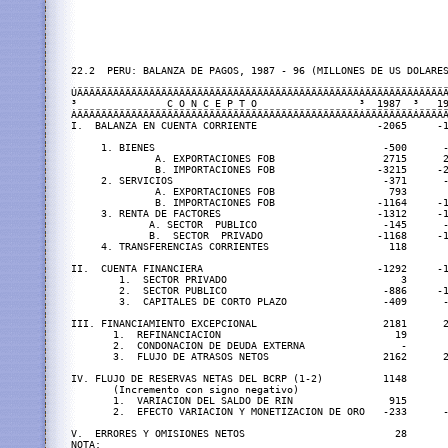
22.2  PERU: BALANZA DE PAGOS, 1987 - 96 (MILLONES DE US DOLARES
ÚÄÄÄÄÄÄÄÄÄÄÄÄÄÄÄÄÄÄÄÄÄÄÄÄÄÄÄÄÄÄÄÄÄÄÄÄÄÄÄÄÄÄÄÄÄÄÄÂÄÄÄÄÄÄÄÄÂÄÄÄÄÄ
³               C O N C E P T O                 ³  1987  ³   19
ÀÄÄÄÄÄÄÄÄÄÄÄÄÄÄÄÄÄÄÄÄÄÄÄÄÄÄÄÄÄÄÄÄÄÄÄÄÄÄÄÄÄÄÄÄÄÄÄÁÄÄÄÄÄÄÄÄÁÄÄÄÄÄ
I.  BALANZA EN CUENTA CORRIENTE                    -2065     -1
     1. BIENES                                      -500      -
              A. EXPORTACIONES FOB                  2715      2
              B. IMPORTACIONES FOB                 -3215     -2
     2. SERVICIOS                                   -371      -
              A. EXPORTACIONES FOB                   793       
              B. IMPORTACIONES FOB                 -1164     -1
     3. RENTA DE FACTORES                          -1312     -1
             A. SECTOR  PUBLICO                     -145      -
             B.  SECTOR  PRIVADO                   -1168     -1
     4. TRANSFERENCIAS CORRIENTES                    118       
II.  CUENTA FINANCIERA                             -1292     -1
        1.  SECTOR PRIVADO                             3       
        2.  SECTOR PUBLICO                          -886     -1
        3.  CAPITALES DE CORTO PLAZO                -409      -
III. FINANCIAMIENTO EXCEPCIONAL                     2181      2
       1.  REFINANCIACION                             19       
       2.  CONDONACION DE DEUDA EXTERNA                -       
       3.  FLUJO DE ATRASOS NETOS                   2162      2
IV. FLUJO DE RESERVAS NETAS DEL BCRP (1-2)          1148       
       (Incremento con signo negativo)

       1.  VARIACION DEL SALDO DE RIN                915       
       2.  EFECTO VARIACION Y MONETIZACION DE ORO   -233      -
V.  ERRORES Y OMISIONES NETOS                         28       
NOTA:
