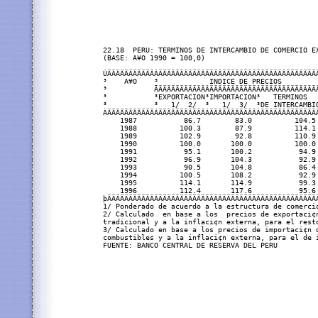
22.18  PERU: TERMINOS DE INTERCAMBIO DE COMERCIO EX
(BASE: A¥O 1990 = 100,0) 

ÚÄÄÄÄÄÄÄÄÄÄÄÂÄÄÄÄÄÄÄÄÄÄÄÄÄÄÄÄÄÄÄÄÄÄÄÄÄÄÄÄÄÄÄÄÄÄÄÄÄÄ
³    A¥O    ³            INDICE DE PRECIOS         
³           ÃÄÄÄÄÄÄÄÄÄÄÄÂÄÄÄÄÄÄÄÄÄÄÄÂÄÄÄÄÄÄÄÄÄÄÄÄÄÄ
³           ³EXPORTACION³IMPORTACION³   TERMINOS   
³           ³   1/  2/  ³   1/  3/  ³DE INTERCAMBIO
ÀÄÄÄÄÄÄÄÄÄÄÄÁÄÄÄÄÄÄÄÄÄÄÄÁÄÄÄÄÄÄÄÄÄÄÄÁÄÄÄÄÄÄÄÄÄÄÄÄÄÄ
    1987           86.7        83.0          104.5 
    1988          100.3        87.9          114.1 
    1989          102.9        92.8          110.9 
    1990          100.0       100.0          100.0 
    1991           95.1       100.2           94.9 
    1992           96.9       104.3           92.9 
    1993           90.5       104.8           86.4 
    1994          100.5       108.2           92.9 
    1995          114.1       114.9           99.3 
    1996          112.4       117.6           95.6 
þÄÄÄÄÄÄÄÄÄÄÄÄÄÄÄÄÄÄÄÄÄÄÄÄÄÄÄÄÄÄÄÄÄÄÄÄÄÄÄÄÄÄÄÄÄÄÄÄÄÄ
1/ Ponderado de acuerdo a la estructura de comercio
2/ Calculado  en base a los  precios de exportaci¢n
tradicional y a la inflaci¢n externa, para el resto
3/ Calculado en base a los precios de importaci¢n d
combustibles y a la inflaci¢n externa, para el de i
FUENTE: BANCO CENTRAL DE RESERVA DEL PERU
