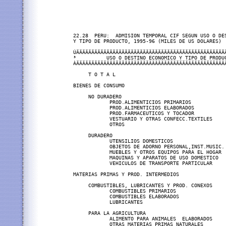
22.28  PERU:  ADMISION TEMPORAL CIF SEGUN USO O DES
Y TIPO DE PRODUCTO, 1995-96 (MILES DE US DOLARES)

ÚÄÄÄÄÄÄÄÄÄÄÄÄÄÄÄÄÄÄÄÄÄÄÄÄÄÄÄÄÄÄÄÄÄÄÄÄÄÄÄÄÄÄÄÄÄÄÄÄÄ
³          USO O DESTINO ECONOMICO Y TIPO DE PRODUC
ÀÄÄÄÄÄÄÄÄÄÄÄÄÄÄÄÄÄÄÄÄÄÄÄÄÄÄÄÄÄÄÄÄÄÄÄÄÄÄÄÄÄÄÄÄÄÄÄÄÄÄ
     T O T A L                                     
BIENES DE CONSUMO                                  
     NO DURADERO                                   
            PROD.ALIMENTICIOS PRIMARIOS            
            PROD.ALIMENTICIOS ELABORADOS           
            PROD.FARMACEUTICOS Y TOCADOR           
            VESTUARIO Y OTRAS CONFECC.TEXTILES     
            OTROS                                  
     DURADERO                                      
            UTENSILIOS DOMESTICOS                  
            OBJETOS DE ADORNO PERSONAL,INST.MUSIC. 
            MUEBLES Y OTROS EQUIPOS PARA EL HOGAR  
            MAQUINAS Y APARATOS DE USO DOMESTICO   
            VEHICULOS DE TRANSPORTE PARTICULAR     
MATERIAS PRIMAS Y PROD. INTERMEDIOS                
     COMBUSTIBLES, LUBRICANTES Y PROD. CONEXOS     
            COMBUSTIBLES PRIMARIOS                 
            COMBUSTIBLES ELABORADOS                
            LUBRICANTES                            
     PARA LA AGRICULTURA                           
            ALIMENTO PARA ANIMALES  ELABORADOS     
            OTRAS MATERIAS PRIMAS NATURALES        