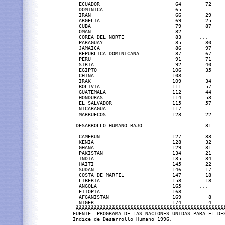
  ECUADOR                         64        72     
  DOMINICA                        65      ...      
  IRAN                            66        29     
  ARGELIA                         69        25     
  CUBA                            79        87     
  OMAN                            82      ...      
  COREA DEL NORTE                 83      ...      
  PARAGUAY                        85        80     
  JAMAICA                         86        97     
  REPUBLICA DOMINICANA            87        67     
  PERU                            91        71     
  SIRIA                           92        40     
  EGIPTO                         106        35     
  CHINA                          108      ...      
  IRAK                           109        34     
  BOLIVIA                        111        57     
  GUATEMALA                      112        44     
  HONDURAS                       114        53     
  EL SALVADOR                    115        57     
  NICARAGUA                      117      ...      
  MARRUECOS                      123        22     
 DESARROLLO HUMANO BAJO                     31     
  CAMERUN                        127        33     
  KENIA                          128        32     
  GHANA                          129        31     
  PAKISTAN                       134        21     
  INDIA                          135        34     
  HAITI                          145        22     
  SUDAN                          146        17     
  COSTA DE MARFIL                147        18     
  LIBERIA                        158        18     
  ANGOLA                         165      ...      
  ETIOPIA                        168      ...      
  AFGANISTAN                     169         8     
  NIGER                          174         4     
 ÄÄÄÄÄÄÄÄÄÄÄÄÄÄÄÄÄÄÄÄÄÄÄÄÄÄÄÄÄÄÄÄÄÄÄÄÄÄÄÄÄÄÄÄÄÄÄÄÄÄ
FUENTE: PROGRAMA DE LAS NACIONES UNIDAS PARA EL DES