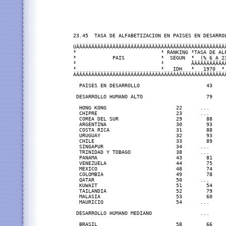
23.45  TASA DE ALFABETIZACION EN PAISES EN DESARROL
ÚÄÄÄÄÄÄÄÄÄÄÄÄÄÄÄÄÄÄÄÄÄÄÄÄÄÄÄÄÂÄÄÄÄÄÄÄÄÄÂÄÄÄÄÄÄÄÄÄÄÄ
³                            ³ RANKING ³TASA DE ALF
³            PAIS            ³  SEGUN  ³  (% 6 A 23
³                            ³         ÃÄÄÄÄÄÄÄÄÄÂÄ
³                            ³   IDH   ³   1970  ³ 
ÀÄÄÄÄÄÄÄÄÄÄÄÄÄÄÄÄÄÄÄÄÄÄÄÄÄÄÄÄÁÄÄÄÄÄÄÄÄÄÁÄÄÄÄÄÄÄÄÄÁÄ
  PAISES EN DESARROLLO                      43     
 DESARROLLO HUMANO ALTO                     79     
  HONG KONG                       22      ...      
  CHIPRE                          23      ...      
  COREA DEL SUR                   29        88     
  ARGENTINA                       30        93     
  COSTA RICA                      31        88     
  URUGUAY                         32        93     
  CHILE                           33        89     
  SINGAPUR                        34      ...      
  TRINIDAD Y TOBAGO               38      ...      
  PANAMA                          43        81     
  VENEZUELA                       44        75     
  MEXICO                          48        74     
  COLOMBIA                        49        78     
  QATAR                           50      ...      
  KUWAIT                          51        54     
  TAILANDIA                       52        79     
  MALASIA                         53        60     
  MAURICIO                        54      ...      
 DESARROLLO HUMANO MEDIANO                ...      
  BRASIL                          58        66     