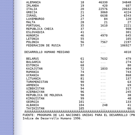
  ALEMANIA                      18        46330        34848  
  IRLANDA                       19          420          607  
  ITALIA                        20        22576        20632  
  GRECIA                        21         3060         4224  
  ISRAEL                        24         6638         6543  
  LUXEMBURGO                    27           84          120  
  MALTA                         28           21           27  
  PORTUGAL                      35         1610         2221  
  REPUBLICA CHECA               37         ...           908  
  ESLOVAQUIA                    41         ...           301  
  HUNGRIA                       46         4970          645  
  LETONIA                       55         ...           105  
  POLONIA                       56         7567         2197  
  FEDERACION DE RUSIA           57         ...        106927  
 DESARROLLO HUMANO MEDIANO                 ...          4010  
  BELARUS                       61         7632          479  
  BULGARIA                      62         ...           274  
  ESTONIA                       68         ...            80  
  KAZAJSTAN                     72         1833          404  
  RUMANIA                       74         ...           743  
  UCRANIA                       80         ...           868  
  LITUANIA                      81         ...           137  
  TURKMENISTAN                  90         ...            63  
  ARMENIA                       93         ...            69  
  UZBEKISTAN                    94         ...           317  
  AZERBAIYAN                    96         ...           245  
  REPUBLICA DE MOLDOVA          98         ...            38  
  KIRGUISTAN                    99         ...            48  
  GEORGIA                      101         ...           133  
  ALBANIA                      104          248           41  
  TAYIKISTAN                   105         ...            66  
 ÄÄÄÄÄÄÄÄÄÄÄÄÄÄÄÄÄÄÄÄÄÄÄÄÄÄÄÄÄÄÄÄÄÄÄÄÄÄÄÄÄÄÄÄÄÄÄÄÄÄÄÄÄÄÄÄÄÄÄÄÄ
FUENTE: PROGRAMA DE LAS NACIONES UNIDAS PARA EL DESARROLLO (PNU