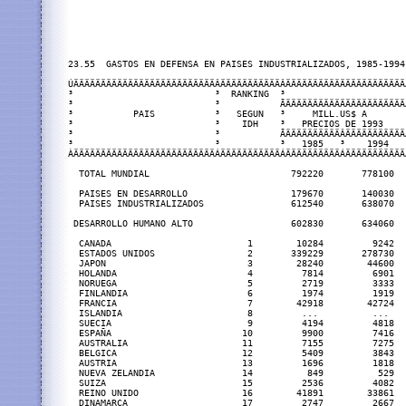
23.55  GASTOS EN DEFENSA EN PAISES INDUSTRIALIZADOS, 1985-1994

ÚÄÄÄÄÄÄÄÄÄÄÄÄÄÄÄÄÄÄÄÄÄÄÄÄÄÄÂÄÄÄÄÄÄÄÄÄÄÄÂÄÄÄÄÄÄÄÄÄÄÄÄÄÄÄÄÄÄÄÄÄÄ
³                          ³  RANKING  ³                      
³                          ³           ÃÄÄÄÄÄÄÄÄÄÄÄÄÄÄÄÄÄÄÄÄÄÄ
³           PAIS           ³   SEGUN   ³     MILL.US$ A       
³                          ³    IDH    ³   PRECIOS DE 1993    
³                          ³           ÃÄÄÄÄÄÄÄÄÄÄÂÄÄÄÄÄÄÄÄÄÄÄ
³                          ³           ³   1985   ³    1994   
ÀÄÄÄÄÄÄÄÄÄÄÄÄÄÄÄÄÄÄÄÄÄÄÄÄÄÄÁÄÄÄÄÄÄÄÄÄÄÄÁÄÄÄÄÄÄÄÄÄÄÁÄÄÄÄÄÄÄÄÄÄÄ
  TOTAL MUNDIAL                          792220       778100  
  PAISES EN DESARROLLO                   179670       140030  
  PAISES INDUSTRIALIZADOS                612540       638070  
 DESARROLLO HUMANO ALTO                  602830       634060  
  CANADA                         1        10284         9242  
  ESTADOS UNIDOS                 2       339229       278730  
  JAPON                          3        28240        44600  
  HOLANDA                        4         7814         6901  
  NORUEGA                        5         2719         3333  
  FINLANDIA                      6         1974         1919  
  FRANCIA                        7        42918        42724  
  ISLANDIA                       8         ...          ...   
  SUECIA                         9         4194         4818  
  ESPAÑA                        10         9900         7416  
  AUSTRALIA                     11         7155         7275  
  BELGICA                       12         5409         3843  
  AUSTRIA                       13         1696         1818  
  NUEVA ZELANDIA                14          849          529  
  SUIZA                         15         2536         4082  
  REINO UNIDO                   16        41891        33861  
  DINAMARCA                     17         2747         2667  