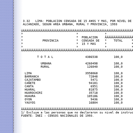
 3.32   LIMA: POBLACION CENSADA DE 15 A¥OS Y MAS, POR NIVEL DE 
 ALCANZADO, SEGUN AREA URBANA, RURAL Y PROVINCIA, 1993

ÚÄÄÄÄÄÄÄÄÄÄÄÄÄÄÄÄÄÄÄÄÄÄÄÄÄÄÄÄÄÄÂÄÄÄÄÄÄÄÄÄÄÄÄÄÄÄÂÄÄÄÄÄÄÄÄÄÄÄÄÄÄÄ
³                              ³               ³               
³                              ³  POBLACION    ÃÄÄÄÄÄÄÄÄÄÄÄÄÄÄÂ
³           PROVINCIA          ³  CENSADA DE   ³    TOTAL     ³
³                              ³  15 Y MAS     ³              ³
³                              ³               ³              ³
ÀÄÄÄÄÄÄÄÄÄÄÄÄÄÄÄÄÄÄÄÄÄÄÄÄÄÄÄÄÄÄÁÄÄÄÄÄÄÄÄÄÄÄÄÄÄÄÁÄÄÄÄÄÄÄÄÄÄÄÄÄÄÁ
         T O T A L                  4386538         100,0      
           URBANA                   4260498         100,0      
           RURAL                     126040         100,0      
  LIMA                              3958068         100,0      
  BARRANCA                            72848         100,0      
  CAJATAMBO                            5471         100,0      
  CAÑETE                              94181         100,0      
  CANTA                                6951         100,0      
  HUARAL                              81875         100,0      
  HUAROCHIRI                          35718         100,0      
  HUAURA                             105186         100,0      
  OYON                                 9436         100,0      
  YAUYOS                              16804         100,0      
ÄÄÄÄÄÄÄÄÄÄÄÄÄÄÄÄÄÄÄÄÄÄÄÄÄÄÄÄÄÄÄÄÄÄÄÄÄÄÄÄÄÄÄÄÄÄÄÄÄÄÄÄÄÄÄÄÄÄÄÄÄÄÄ
1/ Excluye a las personas que no declararon su nivel de instruc