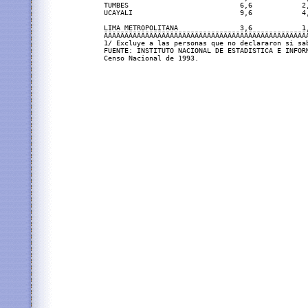
 TUMBES                           6,6            2
 UCAYALI                          9,6            4
 LIMA METROPOLITANA               3,6            1
 ÄÄÄÄÄÄÄÄÄÄÄÄÄÄÄÄÄÄÄÄÄÄÄÄÄÄÄÄÄÄÄÄÄÄÄÄÄÄÄÄÄÄÄÄÄÄÄÄÄ
 1/ Excluye a las personas que no declararon si sab
 FUENTE: INSTITUTO NACIONAL DE ESTADISTICA E INFORM