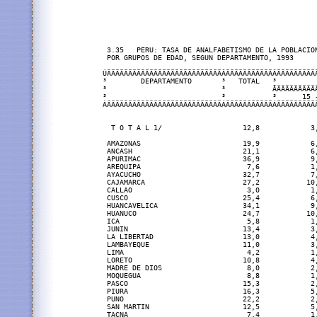
 3.35   PERU: TASA DE ANALFABETISMO DE LA POBLACION
 POR GRUPOS DE EDAD, SEGUN DEPARTAMENTO, 1993

ÚÄÄÄÄÄÄÄÄÄÄÄÄÄÄÄÄÄÄÄÄÄÄÄÄÄÄÄÂÄÄÄÄÄÄÄÄÄÄÄÂÄÄÄÄÄÄÄÄÄ
³        DEPARTAMENTO       ³   TOTAL   ³         
³                           ³           ÃÄÄÄÄÄÄÄÄÄ
³                           ³           ³      15 
ÀÄÄÄÄÄÄÄÄÄÄÄÄÄÄÄÄÄÄÄÄÄÄÄÄÄÄÄÁÄÄÄÄÄÄÄÄÄÄÄÁÄÄÄÄÄÄÄÄÄ
  T O T A L 1/                   12,8            3
 AMAZONAS                        19,9            6
 ANCASH                          21,1            6
 APURIMAC                        36,9            9
 AREQUIPA                         7,6            1
 AYACUCHO                        32,7            7
 CAJAMARCA                       27,2           10
 CALLAO                           3,0            1
 CUSCO                           25,4            6
 HUANCAVELICA                    34,1            9
 HUANUCO                         24,7           10
 ICA                              5,8            1
 JUNIN                           13,4            3
 LA LIBERTAD                     13,0            4
 LAMBAYEQUE                      11,0            3
 LIMA                             4,2            1
 LORETO                          10,8            4
 MADRE DE DIOS                    8,0            2
 MOQUEGUA                         8,8            1
 PASCO                           15,3            2
 PIURA                           16,3            5
 PUNO                            22,2            2
 SAN MARTIN                      12,5            5
 TACNA                            7,4            1