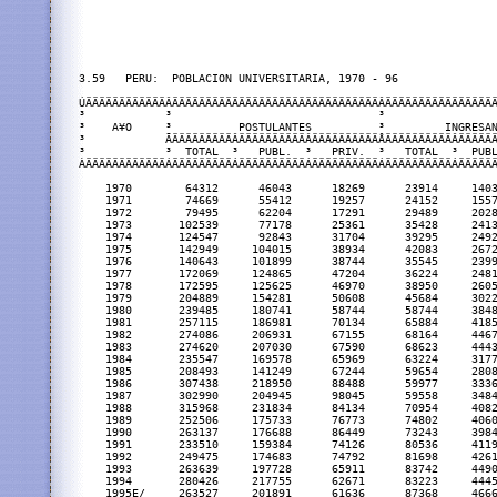
3.59   PERU:  POBLACION UNIVERSITARIA, 1970 - 96               
ÚÄÄÄÄÄÄÄÄÄÄÄÄÂÄÄÄÄÄÄÄÄÄÄÄÄÄÄÄÄÄÄÄÄÄÄÄÄÄÄÄÄÄÄÄÂÄÄÄÄÄÄÄÄÄÄÄÄÄÄÄÄÄ
³            ³                               ³                 
³    A¥O     ³          POSTULANTES          ³         INGRESAN
³            ÃÄÄÄÄÄÄÄÄÄÂÄÄÄÄÄÄÄÄÄÄÂÄÄÄÄÄÄÄÄÄÄÅÄÄÄÄÄÄÄÄÄÄÂÄÄÄÄÄÄ
³            ³  TOTAL  ³   PUBL.  ³   PRIV.  ³   TOTAL  ³  PUBL
ÀÄÄÄÄÄÄÄÄÄÄÄÄÁÄÄÄÄÄÄÄÄÄÁÄÄÄÄÄÄÄÄÄÄÁÄÄÄÄÄÄÄÄÄÄÁÄÄÄÄÄÄÄÄÄÄÁÄÄÄÄÄÄ
    1970        64312      46043      18269      23914     1403
    1971        74669      55412      19257      24152     1557
    1972        79495      62204      17291      29489     2028
    1973       102539      77178      25361      35428     2413
    1974       124547      92843      31704      39295     2492
    1975       142949     104015      38934      42083     2672
    1976       140643     101899      38744      35545     2399
    1977       172069     124865      47204      36224     2481
    1978       172595     125625      46970      38950     2605
    1979       204889     154281      50608      45684     3022
    1980       239485     180741      58744      58744     3848
    1981       257115     186981      70134      65884     4185
    1982       274086     206931      67155      68164     4467
    1983       274620     207030      67590      68623     4443
    1984       235547     169578      65969      63224     3177
    1985       208493     141249      67244      59654     2808
    1986       307438     218950      88488      59977     3336
    1987       302990     204945      98045      59558     3484
    1988       315968     231834      84134      70954     4082
    1989       252506     175733      76773      74802     4060
    1990       263137     176688      86449      73243     3984
    1991       233510     159384      74126      80536     4119
    1992       249475     174683      74792      81698     4261
    1993       263639     197728      65911      83742     4490
    1994       280426     217755      62671      83223     4445
    1995E/     263527     201891      61636      87368     4666