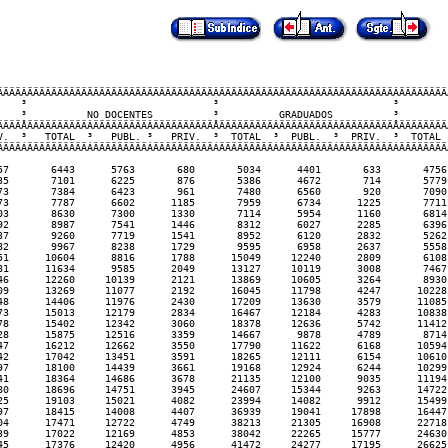
                                                                           
ÄÄÄÂÄÄÄÄÄÄÄÄÄÄÄÄÄÄÄÄÄÄÄÄÄÄÄÄÄÄÄÄÄÄÄÂÄÄÄÄÄÄÄÄÄÄÄÄÄÄÄÄÄÄÄÄÄÄÄÄÄÄÄÄÄÂÄÄÄÄÄÄÄÄÄ
   ³                               ³                             ³         
   ³          NO DOCENTES          ³          GRADUADOS          ³         
ÄÄÄÅÄÄÄÄÄÄÄÄÄÄÂÄÄÄÄÄÄÄÄÄÂÄÄÄÄÄÄÄÄÄÄÅÄÄÄÄÄÄÄÄÄÂÄÄÄÄÄÄÄÄÄÂÄÄÄÄÄÄÄÄÄÅÄÄÄÄÄÄÄÄÄ
.  ³   TOTAL  ³   PUBL. ³   PRIV.  ³  TOTAL  ³  PUBL.  ³  PRIV.  ³  TOTAL  
ÄÄÄÁÄÄÄÄÄÄÄÄÄÄÁÄÄÄÄÄÄÄÄÄÁÄÄÄÄÄÄÄÄÄÄÁÄÄÄÄÄÄÄÄÄÁÄÄÄÄÄÄÄÄÄÁÄÄÄÄÄÄÄÄÄÁÄÄÄÄÄÄÄÄÄ
7       6443      5763       680       5034      4401       633       4756 
5       7101      6225       876       5386      4672       714       5779 
3       7384      6423       961       7480      6560       920       7090 
3       7787      6602      1185       7959      6734      1225       7711 
3       8630      7300      1330       7114      5954      1160       6814 
2       8987      7541      1446       8312      6027      2285       6396 
7       9260      7719      1541       8952      6120      2832       5262 
2       9967      8238      1729       9595      6958      2637       5558 
1      10604      8816      1788      15049     12240      2809       6108 
1      11634      9585      2049      13127     10119      3008       7467 
6      12260     10139      2121      13869     10605      3264       8930 
9      13269     11077      2192      16045     11798      4247      10228 
8      14406     11976      2430      17209     13630      3579      11085 
3      15013     12179      2834      16467     12184      4283      10838 
8      15402     12342      3060      18378     12636      5742      11412 
8      15875     12516      3359      14667      9878      4789       8714 
7      16212     12662      3550      17790     11622      6168      10594 
2      17042     13451      3591      18265     12111      6154      10610 
7      18100     14439      3661      19168     12924      6244      10299 
1      18364     14686      3678      21135     12100      9035      11194 
0      18696     14751      3945      24607     15344      9263      14722 
5      19103     15021      4082      23994     14082      9912      15499 
7      18415     14008      4407      36939     19041     17898      16447 
4      17471     12722      4749      38213     21305     16908      22718 
9      17022     12169      4853      38042     22265     15777      24630 
5      17376     12420      4956      41472     24277     17195      26625 