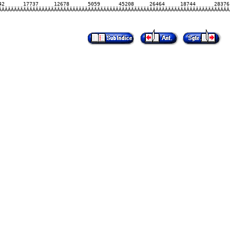
2      17737     12678      5059      45208     26464     18744      28376 
ÄÄÄÄÄÄÄÄÄÄÄÄÄÄÄÄÄÄÄÄÄÄÄÄÄÄÄÄÄÄÄÄÄÄÄÄÄÄÄÄÄÄÄÄÄÄÄÄÄÄÄÄÄÄÄÄÄÄÄÄÄÄÄÄÄÄÄÄÄÄÄÄÄÄÄ