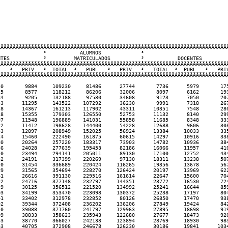
                                                                           
ÄÄÄÄÄÄÄÄÄÄÄÄÄÄÂÄÄÄÄÄÄÄÄÄÄÄÄÄÄÄÄÄÄÄÄÄÄÄÄÄÄÄÄÄÄÄÂÄÄÄÄÄÄÄÄÄÄÄÄÄÄÄÄÄÄÄÄÄÄÄÄÄÄÄÄ
              ³           ALUMNOS             ³                            
TES           ³         MATRICULADOS          ³           DOCENTES         
ÄÄÄÂÄÄÄÄÄÄÄÄÄÄÅÄÄÄÄÄÄÄÄÄÂÄÄÄÄÄÄÄÄÄÄÂÄÄÄÄÄÄÄÄÄÄÅÄÄÄÄÄÄÄÄÄÄÂÄÄÄÄÄÄÄÄÄÂÄÄÄÄÄÄÄ
.  ³   PRIV.  ³  TOTAL  ³   PUBL.  ³   PRIV.  ³   TOTAL  ³  PUBL.  ³   PRIV
ÄÄÄÁÄÄÄÄÄÄÄÄÄÄÁÄÄÄÄÄÄÄÄÄÁÄÄÄÄÄÄÄÄÄÄÁÄÄÄÄÄÄÄÄÄÄÁÄÄÄÄÄÄÄÄÄÄÁÄÄÄÄÄÄÄÄÄÁÄÄÄÄÄÄÄ
0       9884     109230     81486      27744       7736      5979       175
5       8577     118212     86206      32006       8097      6162       193
4       9205     132188     97580      34608       9123      7050       207
3      11295     143522    107292      36230       9991      7318       267
8      14367     161213    117902      43311      10351      7548       280
8      15355     179303    126550      52753      11132      8140       299
7      11548     196889    141031      55858      11685      8348       333
2      11412     198628    144400      54228      12688      9606       308
3      12897     208949    152025      56924      13384     10033       335
4      15460     222490    161875      60615      14297     10916       338
0      20264     257220    183317      73903      14782     10936       384
6      24028     277639    195453      82186      16066     11957       410
0      23494     294141    205011      89130      17100     12752       434
2      24191     317399    220269      97130      18311     13238       507
0      31454     336689    220424     116265      19356     13678       567
9      31565     354694    228270     126424      20197     13969       622
1      26616     391130    229516     161614      22647     15600       704
2      24716     377148    232797     144351      23772     16530       724
9      30125     356512    221520     134992      25241     16644       859
3      34199     353470    223098     130372      25238     17197       804
1      33402     312978    232852      80126      26850     17470       938
2      39344     372408    236202     136206      27849     19424       842
0      39088     371760    241797     129963      27895     18698       919
9      38833     358623    235943     122680      27677     18473       920
3      38770     366027    242133     123894      28769     18930       983
3      40705     372908    246678     126230      30186     19841      1034