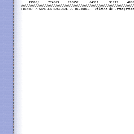
    1996E/     274963     210652      64311      91719     4898
ÄÄÄÄÄÄÄÄÄÄÄÄÄÄÄÄÄÄÄÄÄÄÄÄÄÄÄÄÄÄÄÄÄÄÄÄÄÄÄÄÄÄÄÄÄÄÄÄÄÄÄÄÄÄÄÄÄÄÄÄÄÄÄ