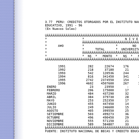
3.77  PERU: CREDITOS OTORGADOS POR EL INSTITUTO NAC
EDUCATIVO, 1991 - 96

(En Nuevos Soles)

ÚÄÄÄÄÄÄÄÄÄÄÄÄÄÄÄÄÄÄÄÂÄÄÄÄÄÄÄÄÄÄÄÄÄÄÄÄÄÄÄÄÄÄÄÄÄÄÄÄÄ
³                   ³                      N I V E
³                   ÃÄÄÄÄÄÄÄÄÄÄÄÄÄÄÄÄÄÂÄÄÄÄÄÄÄÄÄÄÄ
³      A¥O          ³                 ³        NO 
³                   ³      TOTAL      ³  UNIVERSIT
³                   ÃÄÄÄÄÄÄÂÄÄÄÄÄÄÄÄÄÄÅÄÄÄÄÄÄÄÂÄÄÄ
³                   ³  N§  ³   MONTO  ³   N§  ³   
ÀÄÄÄÄÄÄÄÄÄÄÄÄÄÄÄÄÄÄÄÁÄÄÄÄÄÄÁÄÄÄÄÄÄÄÄÄÄÁÄÄÄÄÄÄÄÁÄÄÄ
       1991            282      22674     176     
       1992            218      37180      21     
       1993            542     120536     244     
       1994            816     341450     341     
       1995           2742    2374550     154     
       1996           4602    4507600     267     
 ENERO                  23      23950       -     
 FEBRERO               206     175000      17     
 MARZO                 484     437290      32     
 ABRIL                 384     379730      28     
 MAYO                  253     252350      17     
 JUNIO                 455     447450      14     
 JULIO                 249     246600      15     
 AGOSTO                405     399550      25     
 SETIEMBRE             503     499273      36     
 OCTUBRE               496     490450      29     
 NOVIEMBRE             555     571150      21     
 DICIEMBRE             589     584807      33     
þÄÄÄÄÄÄÄÄÄÄÄÄÄÄÄÄÄÄÄÄÄÄÄÄÄÄÄÄÄÄÄÄÄÄÄÄÄÄÄÄÄÄÄÄÄÄÄÄÄ
FUENTE: INSTITUTO NACIONAL DE BECAS Y CREDITO EDUC