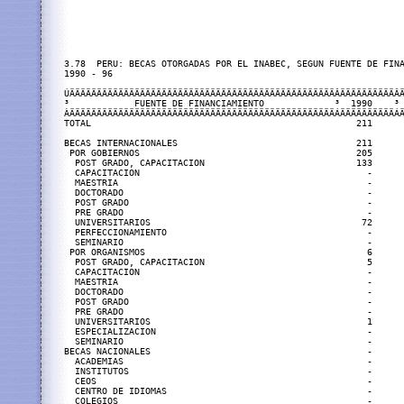
3.78  PERU: BECAS OTORGADAS POR EL INABEC, SEGUN FUENTE DE FINA
1990 - 96

ÚÄÄÄÄÄÄÄÄÄÄÄÄÄÄÄÄÄÄÄÄÄÄÄÄÄÄÄÄÄÄÄÄÄÄÄÄÄÄÄÄÄÄÄÄÄÄÄÄÄÂÄÄÄÄÄÄÄÄÄÄÂÄ
³            FUENTE DE FINANCIAMIENTO             ³  1990    ³ 
ÀÄÄÄÄÄÄÄÄÄÄÄÄÄÄÄÄÄÄÄÄÄÄÄÄÄÄÄÄÄÄÄÄÄÄÄÄÄÄÄÄÄÄÄÄÄÄÄÄÄÁÄÄÄÄÄÄÄÄÄÄÁÄ
TOTAL                                                 211      
BECAS INTERNACIONALES                                 211      
 POR GOBIERNOS                                        205      
  POST GRADO, CAPACITACION                            133      
  CAPACITACION                                          -      
  MAESTRIA                                              -      
  DOCTORADO                                             -      
  POST GRADO                                            -      
  PRE GRADO                                             -      
  UNIVERSITARIOS                                       72      
  PERFECCIONAMIENTO                                     -      
  SEMINARIO                                             -      
 POR ORGANISMOS                                         6      
  POST GRADO, CAPACITACION                              5      
  CAPACITACION                                          -      
  MAESTRIA                                              -      
  DOCTORADO                                             -      
  POST GRADO                                            -      
  PRE GRADO                                             -      
  UNIVERSITARIOS                                        1      
  ESPECIALIZACION                                       -      
  SEMINARIO                                             -      
BECAS NACIONALES                                        -      
  ACADEMIAS                                             -      
  INSTITUTOS                                            -      
  CEOS                                                  -      
  CENTRO DE IDIOMAS                                     -      
  COLEGIOS                                              -      