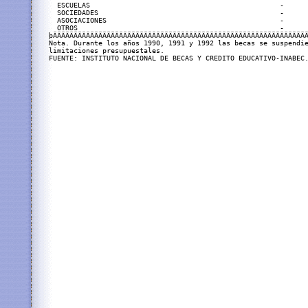
  ESCUELAS                                              -      
  SOCIEDADES                                            -      
  ASOCIACIONES                                          -      
  OTROS                                                 -      
þÄÄÄÄÄÄÄÄÄÄÄÄÄÄÄÄÄÄÄÄÄÄÄÄÄÄÄÄÄÄÄÄÄÄÄÄÄÄÄÄÄÄÄÄÄÄÄÄÄÄÄÄÄÄÄÄÄÄÄÄÄÄ
Nota. Durante los años 1990, 1991 y 1992 las becas se suspendie
limitaciones presupuestales.                               

FUENTE: INSTITUTO NACIONAL DE BECAS Y CREDITO EDUCATIVO-INABEC.