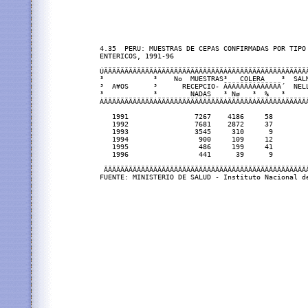
4.35  PERU: MUESTRAS DE CEPAS CONFIRMADAS POR TIPO 
ENTERICOS, 1991-96

ÚÄÄÄÄÄÄÄÄÄÄÄÄÂÄÄÄÄÄÄÄÄÄÄÄÄÄÄÄÄÂÄÄÄÄÄÄÄÄÄÄÄÄÄÂÄÄÄÄÄ
³            ³    No  MUESTRAS³   COLERA    ³  SAL
³  A¥OS      ³      RECEPCIO- ÃÄÄÄÄÄÄÂÄÄÄÄÄÄ´  NEL
³            ³        NADAS   ³ Nø   ³  %   ³     
ÀÄÄÄÄÄÄÄÄÄÄÄÄÁÄÄÄÄÄÄÄÄÄÄÄÄÄÄÄÄÁÄÄÄÄÄÄÁÄÄÄÄÄÄÁÄÄÄÄÄ
   1991                7267    4186     58        
   1992                7681    2872     37        
   1993                3545     310      9        
   1994                 900     109     12        
   1995                 486     199     41        
   1996                 441      39      9        
 ÄÄÄÄÄÄÄÄÄÄÄÄÄÄÄÄÄÄÄÄÄÄÄÄÄÄÄÄÄÄÄÄÄÄÄÄÄÄÄÄÄÄÄÄÄÄÄÄÄ