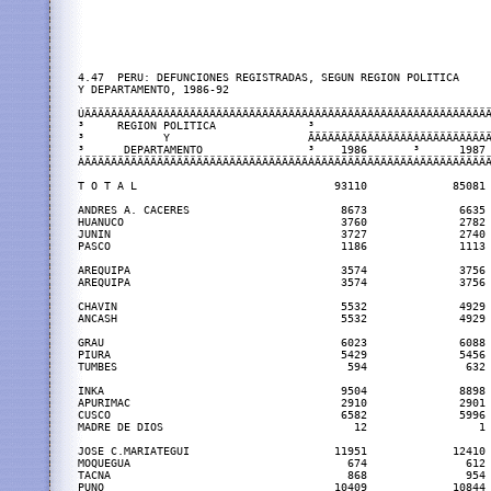
4.47  PERU: DEFUNCIONES REGISTRADAS, SEGUN REGION POLITICA

Y DEPARTAMENTO, 1986-92

ÚÄÄÄÄÄÄÄÄÄÄÄÄÄÄÄÄÄÄÄÄÄÄÄÄÄÄÄÄÄÄÄÄÄÄÂÄÄÄÄÄÄÄÄÄÄÄÄÄÄÄÄÄÄÄÄÄÄÄÄÄÄÄ
³     REGION POLITICA              ³                           
³            Y                     ÃÄÄÄÄÄÄÄÄÄÄÄÄÄÄÄÂÄÄÄÄÄÄÄÄÄÄÄ
³      DEPARTAMENTO                ³    1986       ³      1987 
ÀÄÄÄÄÄÄÄÄÄÄÄÄÄÄÄÄÄÄÄÄÄÄÄÄÄÄÄÄÄÄÄÄÄÄÁÄÄÄÄÄÄÄÄÄÄÄÄÄÄÄÁÄÄÄÄÄÄÄÄÄÄÄ
T O T A L                              93110             85081 
ANDRES A. CACERES                       8673              6635 
HUANUCO                                 3760              2782 
JUNIN                                   3727              2740 
PASCO                                   1186              1113 
AREQUIPA                                3574              3756 
AREQUIPA                                3574              3756 
CHAVIN                                  5532              4929 
ANCASH                                  5532              4929 
GRAU                                    6023              6088 
PIURA                                   5429              5456 
TUMBES                                   594               632 
INKA                                    9504              8898 
APURIMAC                                2910              2901 
CUSCO                                   6582              5996 
MADRE DE DIOS                             12                 1 
JOSE C.MARIATEGUI                      11951             12410 
MOQUEGUA                                 674               612 
TACNA                                    868               954 
PUNO                                   10409             10844 