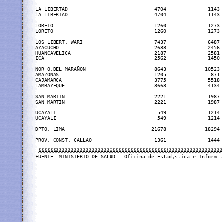
LA LIBERTAD                             4704              1143 
LA LIBERTAD                             4704              1143 
LORETO                                  1260              1273 
LORETO                                  1260              1273 
LOS LIBERT. WARI                        7437              6487 
AYACUCHO                                2688              2456 
HUANCAVELICA                            2187              2581 
ICA                                     2562              1450 
NOR O.DEL MARAÑON                       8643             10523 
AMAZONAS                                1205               871 
CAJAMARCA                               3775              5518 
LAMBAYEQUE                              3663              4134 
SAN MARTIN                              2221              1987 
SAN MARTIN                              2221              1987 
UCAYALI                                  549              1214 
UCAYALI                                  549              1214 
DPTO. LIMA                             21678             18294 
PROV. CONST. CALLAO                     1361              1444 
 ÄÄÄÄÄÄÄÄÄÄÄÄÄÄÄÄÄÄÄÄÄÄÄÄÄÄÄÄÄÄÄÄÄÄÄÄÄÄÄÄÄÄÄÄÄÄÄÄÄÄÄÄÄÄÄÄÄÄÄÄÄÄ