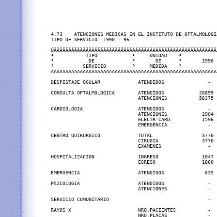
4.73    ATENCIONES MEDICAS EN EL INSTITUTO DE OFTALMOLOGIA
TIPO DE SERVICIO: 1990 - 96

ÚÄÄÄÄÄÄÄÄÄÄÄÄÄÄÄÄÄÄÄÄÄÄÄÄÄÄÄÂÄÄÄÄÄÄÄÄÄÄÄÄÄÄÄÂÄÄÄÄÄÄÄÄÄÄÄÄ
³           TIPO            ³     UNIDAD    ³            
³            DE             ³       DE      ³       1990 
³          SERVICIO         ³     MEDIDA    ³            
ÀÄÄÄÄÄÄÄÄÄÄÄÄÄÄÄÄÄÄÄÄÄÄÄÄÄÄÄÁÄÄÄÄÄÄÄÄÄÄÄÄÄÄÄÁÄÄÄÄÄÄÄÄÄÄÄÄ
DESPISTAJE OCULAR             ATENDIDOS               -  
CONSULTA OFTALMOLOGICA        ATENDIDOS            26899 
                              ATENCIONES           58375 
CARDIOLOGIA                   ATENDIDOS               -  
                              ATENCIONES            2904 
                              ELECTR-CARD.          1596 
                              EMERGENCIA              -  
CENTRO QUIRURGICO             TOTAL                 3770 
                              CIRUGIA               3770 
                              EXAMENES                -  
HOSPITALIZACION               INGRESO               1847 
                              EGRESO                1860 
EMERGENCIA                    ATENDIDOS              635 
PSICOLOGIA                    ATENDIDOS               -  
                              ATENCIONES              -  
SERVICIO COMUNITARIO                                  -  
RAYOS X                       NRO.PACIENTES           -  
                              NRO.PLACAS              -  