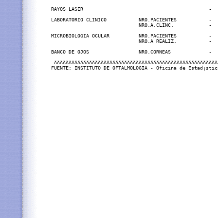
RAYOS LASER                                           -  
LABORATORIO CLINICO           NRO.PACIENTES           -  
                              NRO.A.CLINC.            -  
MICROBIOLOGIA OCULAR          NRO.PACIENTES           -  
                              NRO.A REALIZ.           -  
BANCO DE OJOS                 NRO.CORNEAS             -  
 ÄÄÄÄÄÄÄÄÄÄÄÄÄÄÄÄÄÄÄÄÄÄÄÄÄÄÄÄÄÄÄÄÄÄÄÄÄÄÄÄÄÄÄÄÄÄÄÄÄÄÄÄÄÄÄÄ