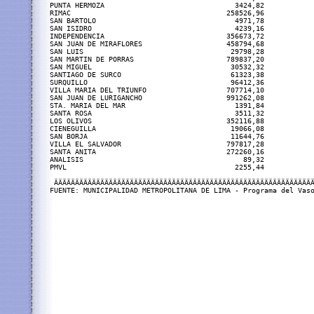
PUNTA HERMOZA                               3424,82            
RIMAC                                     258526,96            
SAN BARTOLO                                 4971,78            
SAN ISIDRO                                  4239,16            
INDEPENDENCIA                             356673,72            
SAN JUAN DE MIRAFLORES                    458794,68            
SAN LUIS                                   29798,28            
SAN MARTIN DE PORRAS                      789837,20            
SAN MIGUEL                                 30532,32            
SANTIAGO DE SURCO                          61323,38            
SURQUILLO                                  96412,36            
VILLA MARIA DEL TRIUNFO                   707714,10            
SAN JUAN DE LURIGANCHO                    991262,08            
STA. MARIA DEL MAR                          1391,84            
SANTA ROSA                                  3511,32            
LOS OLIVOS                                352116,88            
CIENEGUILLA                                19066,08            
SAN BORJA                                  11644,76            
VILLA EL SALVADOR                         797817,28            
SANTA ANITA                               272260,16            
ANALISIS                                      89,32            
PMVL                                        2255,44            
 ÄÄÄÄÄÄÄÄÄÄÄÄÄÄÄÄÄÄÄÄÄÄÄÄÄÄÄÄÄÄÄÄÄÄÄÄÄÄÄÄÄÄÄÄÄÄÄÄÄÄÄÄÄÄÄÄÄÄÄÄÄÄ