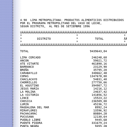
4.90  LIMA METROPOLITANA: PRODUCTOS ALIMENTICIOS DISTRIBUIDOS

POR EL PROGRAMA METROPOLITANO DEL VASO DE LECHE,

SEGUN DISTRITO,  AL MES DE SETIEMBRE 1996

ÚÄÄÄÄÄÄÄÄÄÄÄÄÄÄÄÄÄÄÄÄÄÄÄÄÄÄÄÄÄÄÄÄÂÄÄÄÄÄÄÄÄÄÄÄÄÄÄÄÄÄÄÄÄÄÄÄÄÄÄÄÂÄ
³                                ³                           ³ 
³         DISTRITO               ³          TOTAL            ÃÄ
³                                ³                           ³ 
ÀÄÄÄÄÄÄÄÄÄÄÄÄÄÄÄÄÄÄÄÄÄÄÄÄÄÄÄÄÄÄÄÄÁÄÄÄÄÄÄÄÄÄÄÄÄÄÄÄÄÄÄÄÄÄÄÄÄÄÄÄÁÄ
TOTAL                                    9439643,04            
LIMA CERCADO                              246248,60            
ANCON                                      59021,72            
ATE VITARTE                               461890,16            
BARRANCO                                   23129,90            
BREÑA                                      35795,20            
CARABAYLLO                                340662,48            
COMAS                                    1347678,00            
CHACLACAYO                                 54831,40            
CHORRILLOS                                277750,66            
EL AGUSTINO                               394907,72            
JESUS MARIA                                14216,12            
LA MOLINA                                  24637,42            
LA VICTORIA                               141856,52            
LINCE                                      15523,22            
CHOSICA                                   236509,00            
LURIN                                      45236,72            
MAGDALENA DEL MAR                           8992,24            
MIRAFLORES                                 13596,92            
PACHACAMAC                                 80884,28            
PUCUSANA                                   12130,64            
PUEBLO LIBRE                                9445,68            
PUENTE PIEDRA                             331679,24            
PUNTA NEGRA                                 9355,28            