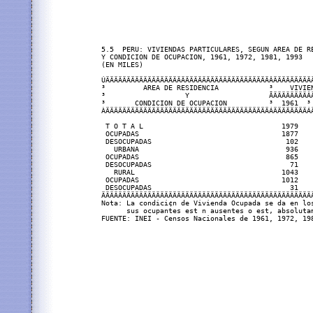
5.5  PERU: VIVIENDAS PARTICULARES, SEGUN AREA DE RE
Y CONDICION DE OCUPACION, 1961, 1972, 1981, 1993

(EN MILES)

ÚÄÄÄÄÄÄÄÄÄÄÄÄÄÄÄÄÄÄÄÄÄÄÄÄÄÄÄÄÄÄÄÄÄÄÄÄÄÄÄÂÄÄÄÄÄÄÄÄÄÄ
³         AREA DE RESIDENCIA            ³    VIVIEN
³                   Y                   ÃÄÄÄÄÄÄÄÄÂÄ
³       CONDICION DE OCUPACION          ³  1961  ³ 
ÀÄÄÄÄÄÄÄÄÄÄÄÄÄÄÄÄÄÄÄÄÄÄÄÄÄÄÄÄÄÄÄÄÄÄÄÄÄÄÄÁÄÄÄÄÄÄÄÄÁÄ
 T O T A L                                 1979    
 OCUPADAS                                  1877    
 DESOCUPADAS                                102    
   URBANA                                   936    
 OCUPADAS                                   865    
 DESOCUPADAS                                 71    
   RURAL                                   1043    
 OCUPADAS                                  1012    
 DESOCUPADAS                                 31    
ÄÄÄÄÄÄÄÄÄÄÄÄÄÄÄÄÄÄÄÄÄÄÄÄÄÄÄÄÄÄÄÄÄÄÄÄÄÄÄÄÄÄÄÄÄÄÄÄÄÄÄ
Nota: La condici¢n de Vivienda Ocupada se da en lo
      sus ocupantes est n ausentes o est‚ absolutam
FUENTE: INEI - Censos Nacionales de 1961, 1972, 198