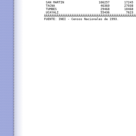
 SAN MARTIN                   106257        17245 
 TACNA                         46360        27038 
 TUMBES                        29468        10468 
 UCAYALI                       55436         7623 
ÄÄÄÄÄÄÄÄÄÄÄÄÄÄÄÄÄÄÄÄÄÄÄÄÄÄÄÄÄÄÄÄÄÄÄÄÄÄÄÄÄÄÄÄÄÄÄÄÄÄ
FUENTE: INEI - Censos Nacionales de 1993.
