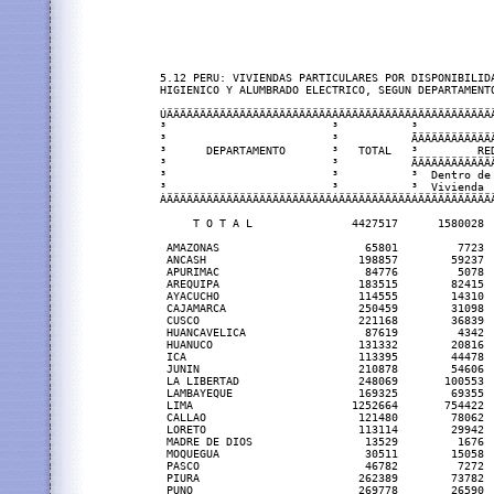
5.12 PERU: VIVIENDAS PARTICULARES POR DISPONIBILIDA
HIGIENICO Y ALUMBRADO ELECTRICO, SEGUN DEPARTAMENTO
ÚÄÄÄÄÄÄÄÄÄÄÄÄÄÄÄÄÄÄÄÄÄÄÄÄÄÂÄÄÄÄÄÄÄÄÄÄÄÂÄÄÄÄÄÄÄÄÄÄÄ
³                         ³           ³           
³                         ³           ÃÄÄÄÄÄÄÄÄÄÄÄ
³      DEPARTAMENTO       ³   TOTAL   ³         RE
³                         ³           ÃÄÄÄÄÄÄÄÄÄÄÄ
³                         ³           ³  Dentro de
³                         ³           ³  Vivienda 
ÀÄÄÄÄÄÄÄÄÄÄÄÄÄÄÄÄÄÄÄÄÄÄÄÄÄÁÄÄÄÄÄÄÄÄÄÄÄÁÄÄÄÄÄÄÄÄÄÄÄ
     T O T A L               4427517      1580028 
 AMAZONAS                      65801         7723 
 ANCASH                       198857        59237 
 APURIMAC                      84776         5078 
 AREQUIPA                     183515        82415 
 AYACUCHO                     114555        14310 
 CAJAMARCA                    250459        31098 
 CUSCO                        221168        36839 
 HUANCAVELICA                  87619         4342 
 HUANUCO                      131332        20816 
 ICA                          113395        44478 
 JUNIN                        210878        54606 
 LA LIBERTAD                  248069       100553 
 LAMBAYEQUE                   169325        69355 
 LIMA                        1252664       754422 
 CALLAO                       121480        78062 
 LORETO                       113114        29942 
 MADRE DE DIOS                 13529         1676 
 MOQUEGUA                      30511        15058 
 PASCO                         46782         7272 
 PIURA                        262389        73782 
 PUNO                         269778        26590 