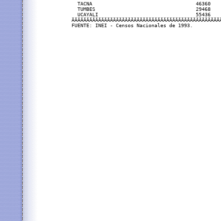
  TACNA                                   46360   
  TUMBES                                  29468   
  UCAYALI                                 55436   
ÄÄÄÄÄÄÄÄÄÄÄÄÄÄÄÄÄÄÄÄÄÄÄÄÄÄÄÄÄÄÄÄÄÄÄÄÄÄÄÄÄÄÄÄÄÄÄÄÄÄ
FUENTE: INEI - Censos Nacionales de 1993.
