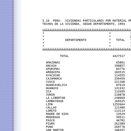
5.16  PERU:  VIVIENDAS PARTICULARES POR MATERIAL PR
TECHOS DE LA VIVIENDA, SEGUN DEPARTAMENTO, 1993

ÚÄÄÄÄÄÄÄÄÄÄÄÄÄÄÄÄÄÄÄÄÄÄÄÄÄÄÄÄÄÄÄÄÄÄÄÄÄÂÄÄÄÄÄÄÄÄÄÄÄ
³                                     ³           
³                                     ³           
³            DEPARTAMENTO             ³   TOTAL   
³                                     ³           
³                                     ³           
ÀÄÄÄÄÄÄÄÄÄÄÄÄÄÄÄÄÄÄÄÄÄÄÄÄÄÄÄÄÄÄÄÄÄÄÄÄÄÁÄÄÄÄÄÄÄÄÄÄÄ
          TOTAL                         4427517   
  AMAZONAS                                65801   
  ANCASH                                 198857   
  APURIMAC                                84776   
  AREQUIPA                               183515   
  AYACUCHO                               114555   
  CAJAMARCA                              250459   
  CUSCO                                  221168   
  HUANCAVELICA                            87619   
  HUANUCO                                131332   
  ICA                                    113395   
  JUNIN                                  210878   
  LA LIBERTAD                            248069   
  LAMBAYEQUE                             169325   
  LIMA                                  1252664   
  CALLAO                                 121480   
  LORETO                                 113114   
  MADRE DE DIOS                           13529   
  MOQUEGUA                                30511   
  PASCO                                   46782   
  PIURA                                  262389   
  PUNO                                   269778   
  SAN MARTIN                             106257   