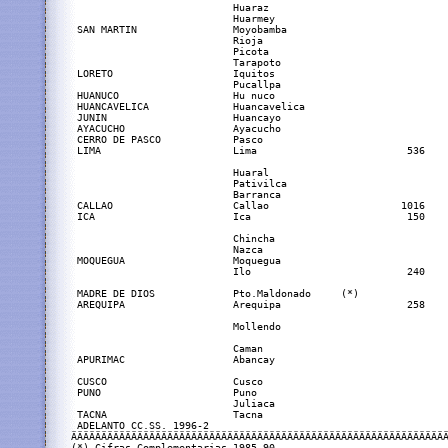
                           Huaraz

                           Huarmey                             
 SAN MARTIN                Moyobamba                           
                           Rioja                               
                           Picota                              
                           Tarapoto                            
 LORETO                    Iquitos                             
                           Pucallpa

 HUANUCO                   Hu nuco                             
 HUANCAVELICA              Huancavelica

 JUNIN                     Huancayo                            
 AYACUCHO                  Ayacucho                            
 CERRO DE PASCO            Pasco

 LIMA                      Lima                         536    
                           Huaral

                           Pativilca

                           Barranca

 CALLAO                    Callao                      1016    
 ICA                       Ica                          150    
                           Chincha                             
                           Nazca

 MOQUEGUA                  Moquegua                            
                           Ilo                          240    
 MADRE DE DIOS             Pto.Maldonado     (*)               
 AREQUIPA                  Arequipa                     258    
                           Mollendo                            
                           Caman                               
 APURIMAC                  Abancay                             
 CUSCO                     Cusco                               
 PUNO                      Puno                                
                           Juliaca                             
 TACNA                     Tacna                               
 ADELANTO CC.SS. 1996-2                                        
ÄÄÄÄÄÄÄÄÄÄÄÄÄÄÄÄÄÄÄÄÄÄÄÄÄÄÄÄÄÄÄÄÄÄÄÄÄÄÄÄÄÄÄÄÄÄÄÄÄÄÄÄÄÄÄÄÄÄÄÄÄÄÄ
(*) Cifras Complementarias 1985-90
