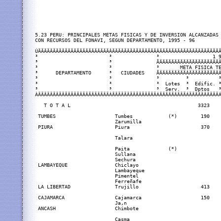
5.23 PERU: PRINCIPALES METAS FISICAS Y DE INVERSION ALCANZADAS

CON RECURSOS DEL FONAVI, SEGUN DEPARTAMENTO, 1995 - 96

ÚÄÄÄÄÄÄÄÄÄÄÄÄÄÄÄÄÄÄÄÄÄÄÄÄÂÄÄÄÄÄÄÄÄÄÄÄÄÄÄÄÂÄÄÄÄÄÄÄÄÄÄÄÄÄÄÄÄÄÄÄÄÄ
³                        ³               ³                  1 9
³                        ³               ÃÄÄÄÄÄÄÄÄÄÄÄÄÄÄÄÄÄÄÄÄÄ
³                        ³               ³       META FISICA TE
³      DEPARTAMENTO      ³   CIUDADES    ÃÄÄÄÄÄÄÄÄÄÂÄÄÄÄÄÄÄÄÄÄÂ
³                        ³               ³         ³          ³
³                        ³               ³  Lotes  ³  Edific. ³
³                        ³               ³  Serv.  ³  Dptos   ³
ÀÄÄÄÄÄÄÄÄÄÄÄÄÄÄÄÄÄÄÄÄÄÄÄÄÁÄÄÄÄÄÄÄÄÄÄÄÄÄÄÄÁÄÄÄÄÄÄÄÄÄÁÄÄÄÄÄÄÄÄÄÄÁ
   T O T A L                                           3323    
 TUMBES                    Tumbes            (*)        190    
                           Zarumilla                           
 PIURA                     Piura                        370    
                           Talara                              
                           Paita             (*)               
                           Sullana                             
                           Sechura                             
 LAMBAYEQUE                Chiclayo                            
                           Lambayeque                          
                           Pimentel

                           Ferreñafe

 LA LIBERTAD               Trujillo                     413    
 CAJAMARCA                 Cajamarca                    150    
                           Ja‚n                                
 ANCASH                    Chimbote                            
                           Casma                               