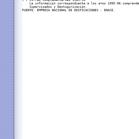
    La informaci¢n correspondiente a los a¤os 1995-96 comprende
    Supervisados y Destugurizaci¢n.

FUENTE: EMPRESA NACIONAL DE EDIFICACIONES - ENACE.
