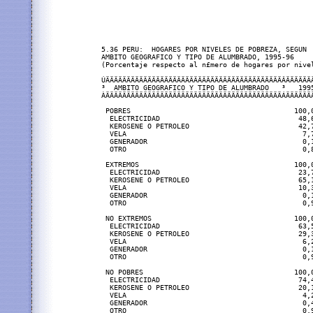
5.36 PERU:  HOGARES POR NIVELES DE POBREZA, SEGUN

AMBITO GEOGRAFICO Y TIPO DE ALUMBRADO, 1995-96

(Porcentaje respecto al n£mero de hogares por nivel
ÚÄÄÄÄÄÄÄÄÄÄÄÄÄÄÄÄÄÄÄÄÄÄÄÄÄÄÄÄÄÄÄÄÄÄÄÄÄÄÄÄÄÄÂÄÄÄÄÄÄÄ
³  AMBITO GEOGRAFICO Y TIPO DE ALUMBRADO   ³   1995
ÀÄÄÄÄÄÄÄÄÄÄÄÄÄÄÄÄÄÄÄÄÄÄÄÄÄÄÄÄÄÄÄÄÄÄÄÄÄÄÄÄÄÄÁÄÄÄÄÄÄÄ
 POBRES                                       100,0
  ELECTRICIDAD                                 48,6
  KEROSENE O PETROLEO                          42,7
  VELA                                          7,7
  GENERADOR                                     0,1
  OTRO                                          0,8
 EXTREMOS                                     100,0
  ELECTRICIDAD                                 23,7
  KEROSENE O PETROLEO                          65,1
  VELA                                         10,3
  GENERADOR                                     0,1
  OTRO                                          0,9
 NO EXTREMOS                                  100,0
  ELECTRICIDAD                                 63,5
  KEROSENE O PETROLEO                          29,3
  VELA                                          6,2
  GENERADOR                                     0,1
  OTRO                                          0,9
 NO POBRES                                    100,0
  ELECTRICIDAD                                 74,4
  KEROSENE O PETROLEO                          20,1
  VELA                                          4,2
  GENERADOR                                     0,4
  OTRO                                          0,9