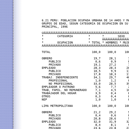
6.21 PERU: POBLACION OCUPADA URBANA DE 14 A¥OS Y MA
GRUPOS DE EDAD, SEGUN CATEGORIA DE OCUPACION EN SU 
PRINCIPAL, 1996

ÚÄÄÄÄÄÄÄÄÄÄÄÄÄÄÄÄÄÄÄÄÄÄÄÄÄÄÂÄÄÄÄÄÄÄÂÄÄÄÄÄÄÄÄÄÄÄÄÄÄÄ
³        CATEGORIA         ³       ³        SEXO   
³                          ³       ÃÄÄÄÄÄÄÄÄÄÂÄÄÄÄÄ
³        OCUPACION         ³ TOTAL ³ HOMBRES ³ MUJE
ÀÄÄÄÄÄÄÄÄÄÄÄÄÄÄÄÄÄÄÄÄÄÄÄÄÄÄÁÄÄÄÄÄÄÄÁÄÄÄÄÄÄÄÄÄÁÄÄÄÄÄ
TOTAL                        100,0    100,0     100
OBRERO                        19,7     28,1       7
    PUBLICO                    0,6      0,9       0
    PRIVADO                   19,1     27,2       7
EMPLEADO                      28,3     28,3      28
    PUBLICO                   10,5      9,9      11
    PRIVADO                   17,8     18,3      17
TRABAJ. INDEPENDIENTE         34,1     29,7      40
    PROFESIONAL                1,0      1,2       0
    NO PROFESIONAL            33,0     28,5      39
EMPLEADOR O PATRONO            5,6      7,7       2
TRAB, FAMIL. NO REMUNERADO     7,1      4,5      10
TRABAJADOR DEL HOGAR           3,9      0,4       8
OTROS                          0,3      0,4       0
NEP                            1,0      1,0       0
LIMA METROPOLITANA           100,0    100,0     100
OBRERO                        21,2     29,2       9
    PUBLICO                    0,4      0,6       0
    PRIVADO                   20,8     28,6       9
EMPLEADO                      32,0     31,9      32
    PUBLICO                    8,4      8,1       9
    PRIVADO                   23,6     23,8      23