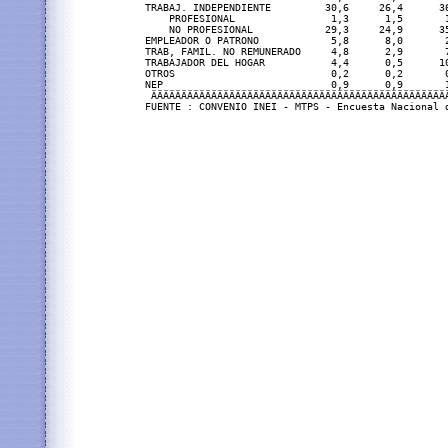
TRABAJ. INDEPENDIENTE         30,6     26,4      36
    PROFESIONAL                1,3      1,5       1
    NO PROFESIONAL            29,3     24,9      35
EMPLEADOR O PATRONO            5,8      8,0       2
TRAB, FAMIL. NO REMUNERADO     4,8      2,9       7
TRABAJADOR DEL HOGAR           4,4      0,5      10
OTROS                          0,2      0,2       0
NEP                            0,9      0,9       1
 ÄÄÄÄÄÄÄÄÄÄÄÄÄÄÄÄÄÄÄÄÄÄÄÄÄÄÄÄÄÄÄÄÄÄÄÄÄÄÄÄÄÄÄÄÄÄÄÄÄÄ