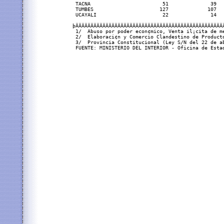
 TACNA                        51              39   
 TUMBES                      127             107   
 UCAYALI                      22              14   
þÄÄÄÄÄÄÄÄÄÄÄÄÄÄÄÄÄÄÄÄÄÄÄÄÄÄÄÄÄÄÄÄÄÄÄÄÄÄÄÄÄÄÄÄÄÄÄÄÄÄ
 1/  Abuso por poder econ¢mico, Venta il¡cita de me
 2/  Elaboraci¢n y Comercio Clandestino de Producto
 3/  Provincia Constitucional (Ley S/N del 22 de ab