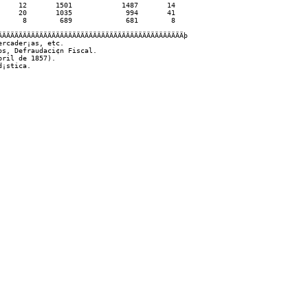
    12       1501            1487       14  

    20       1035             994       41  

     8        689             681        8  

ÄÄÄÄÄÄÄÄÄÄÄÄÄÄÄÄÄÄÄÄÄÄÄÄÄÄÄÄÄÄÄÄÄÄÄÄÄÄÄÄÄÄÄÄþ

rcader¡as, etc.

s, Defraudaci¢n Fiscal.

ril de 1857).
