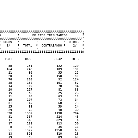
ÄÄÄÄÄÄÄÄÄÂÄÄÄÄÄÄÄÄÄÄÄÄÄÄÄÄÄÄÄÄÄÄÄÄÄÄÄÄÄÄÄÄÄÄ¿

         ³       DE ITOS TRIBUTARIOS        ³

ÄÄÄÄÄÄÄÄÄÅÄÄÄÄÄÄÄÄÄÂÄÄÄÄÄÄÄÄÄÄÄÄÄÄÂÄÄÄÄÄÄÄÄÄ´

 OTROS   ³         ³              ³  OTROS  ³

   1/    ³  TOTAL  ³  CONTRABANDO ³    2/   ³

         ³         ³              ³         ³

ÄÄÄÄÄÄÄÄÄÁÄÄÄÄÄÄÄÄÄÁÄÄÄÄÄÄÄÄÄÄÄÄÄÄÁÄÄÄÄÄÄÄÄÄÙ

  1281      10460            8642     1818  

    58        251             122      129  

   164        240             109      131  

    21         80              55       25  

    20        191             150       41  

    76        216              92      124  

    38        158             101       57  

    14        112              78       34  

    20        117              81       36  

    15         53              25       28  

    11         76              63       13  

    19        107              73       34  

    31        147              68       79  

    25         83              59       24  

    29         78              48       30  

   520       1902            1198      704  

    31        567             524       43  

    11        343             329       14  

    17        163             113       50  

     8         48              35       13  

    51       1327            1258       69  

    13        826             810       16  

    49        150              89       61  
