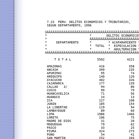
 7.23  PERU: DELITOS ECONOMICOS Y TRIBUTARIOS,

 SEGUN DEPARTAMENTO, 1996

ÚÄÄÄÄÄÄÄÄÄÄÄÄÄÄÄÄÄÄÄÄÄÄÄÂÄÄÄÄÄÄÄÄÄÄÄÄÄÄÄÄÄÄÄÄÄÄÄÄÄÄ
³                       ³        DELITOS ECONOMICOS
³                       ÃÄÄÄÄÄÄÄÄÄÂÄÄÄÄÄÄÄÄÄÄÄÄÄÄÄÂ
³     DEPARTAMENTO      ³         ³ ACAPARAMIENTO ³
³                       ³  TOTAL  ³  ESPECULACION ³
³                       ³         ³  ADULTERACION ³
ÀÄÄÄÄÄÄÄÄÄÄÄÄÄÄÄÄÄÄÄÄÄÄÄÁÄÄÄÄÄÄÄÄÄÁÄÄÄÄÄÄÄÄÄÄÄÄÄÄÄÁ
     T O T A L              5502            4221   
 AMAZONAS                    416             358   
 ANCASH                      399             235   
 APURIMAC                     95              74   
 AREQUIPA                    140             120   
 AYACUCHO                    402             326   
 CAJAMARCA                   177             139   
 CALLAO   3/                  94              80   
 CUSCO                        99              79   
 HUANCAVELICA                 71              56   
 HUANUCO                      24              13   
 ICA                         127             108   
 JUNIN                       185             154   
 LA LIBERTAD                 119              94   
 LAMBAYEQUE                   89              60   
 LIMA                       1986            1466   
 LORETO                      106              75   
 MADRE DE DIOS                31              20   
 MOQUEGUA                     79              62   
 PASCO                        33              25   
 PIURA                       324             273   
 PUNO                         54              41   
 SAN MARTIN                  252             203   