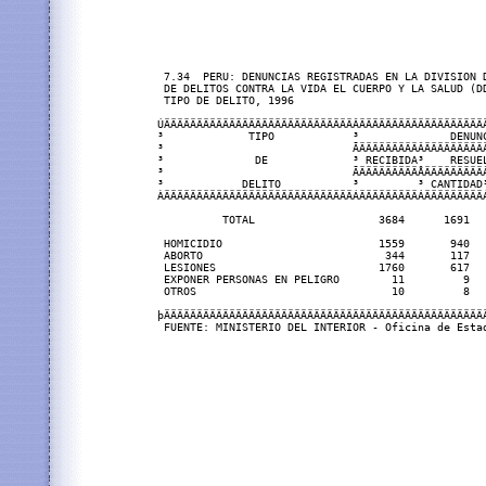
 7.34  PERU: DENUNCIAS REGISTRADAS EN LA DIVISION D
 DE DELITOS CONTRA LA VIDA EL CUERPO Y LA SALUD (DD
 TIPO DE DELITO, 1996

ÚÄÄÄÄÄÄÄÄÄÄÄÄÄÄÄÄÄÄÄÄÄÄÄÄÄÄÄÄÄÂÄÄÄÄÄÄÄÄÄÄÄÄÄÄÄÄÄÄÄÄ
³             TIPO            ³              DENUNC
³                             ÃÄÄÄÄÄÄÄÄÄÂÄÄÄÄÄÄÄÄÄÄ
³              DE             ³ RECIBIDA³    RESUEL
³                             ÃÄÄÄÄÄÄÄÄÄÅÄÄÄÄÄÄÄÄÄÂ
³            DELITO           ³         ³ CANTIDAD³
ÀÄÄÄÄÄÄÄÄÄÄÄÄÄÄÄÄÄÄÄÄÄÄÄÄÄÄÄÄÄÁÄÄÄÄÄÄÄÄÄÁÄÄÄÄÄÄÄÄÄÁ
          TOTAL                   3684      1691   
 HOMICIDIO                        1559       940   
 ABORTO                            344       117   
 LESIONES                         1760       617   
 EXPONER PERSONAS EN PELIGRO        11         9   
 OTROS                              10         8   
þÄÄÄÄÄÄÄÄÄÄÄÄÄÄÄÄÄÄÄÄÄÄÄÄÄÄÄÄÄÄÄÄÄÄÄÄÄÄÄÄÄÄÄÄÄÄÄÄÄÄ
 FUENTE: MINISTERIO DEL INTERIOR - Oficina de Estad