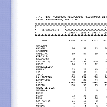
 7.41  PERU: VEHICULOS RECUPERADOS REGISTRADOS EN L
 SEGUN DEPARTAMENTO, 1985 - 96

ÚÄÄÄÄÄÄÄÄÄÄÄÄÄÄÄÄÄÄÄÄÂÄÄÄÄÄÄÄÄÄÄÄÄÄÄÄÄÄÄÄÄÄÄÄÄÄÄÄÄ
³                    ³                           V
³    DEPARTAMENTO    ÃÄÄÄÄÄÄÄÂÄÄÄÄÄÄÄÂÄÄÄÄÄÄÄÂÄÄÄÄ
³                    ³  1985 ³  1986 ³  1987 ³  19
ÀÄÄÄÄÄÄÄÄÄÄÄÄÄÄÄÄÄÄÄÄÁÄÄÄÄÄÄÄÁÄÄÄÄÄÄÄÁÄÄÄÄÄÄÄÁÄÄÄÄ
     TOTAL              8210    8431    6252    42
 AMAZONAS                  -       -       -      
 ANCASH                   64      53      63     2
 APURIMAC                  -       -       -      
 AREQUIPA                 89      87      59      
 AYACUCHO                ...     ...     ...      
 CAJAMARCA                 2       6       -      
 CALLAO  1/              613     457     459     2
 CUSCO                    24      12      12      
 HUANCAVELICA              -       -       -      
 HUANUCO                  13      22      49      
 ICA                      38      44      31      
 JUNIN                    36      25      26     1
 LA LIBERTAD             196     254     228     2
 LAMBAYEQUE               40      35      44      
 LIMA                   6898    7309    5088    29
 LORETO                  130      50      75     1
 MADRE DE DIOS             -       4       -      
 MOQUEGUA                  1       2       9      
 PASCO                     -       -       -      
 PIURA                    22      33      36      
 PUNO                      -       4      16      
 SAN MARTIN               21      10       2      
 TACNA                     9      21      37      
 TUMBES                    -       1       3      