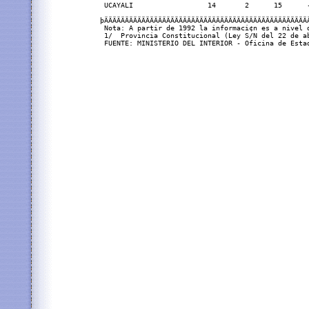
 UCAYALI                  14       2      15      
þÄÄÄÄÄÄÄÄÄÄÄÄÄÄÄÄÄÄÄÄÄÄÄÄÄÄÄÄÄÄÄÄÄÄÄÄÄÄÄÄÄÄÄÄÄÄÄÄÄ
 Nota: A partir de 1992 la informaci¢n es a nivel d
 1/  Provincia Constitucional (Ley S/N del 22 de ab