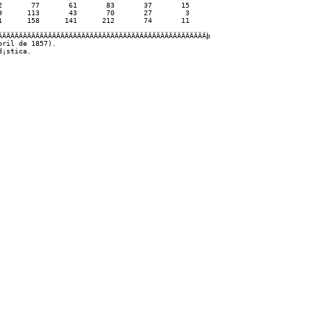
       77       61       83       37       15    

      113       43       70       27        3    

      158      141      212       74       11    

ÄÄÄÄÄÄÄÄÄÄÄÄÄÄÄÄÄÄÄÄÄÄÄÄÄÄÄÄÄÄÄÄÄÄÄÄÄÄÄÄÄÄÄÄÄÄÄÄÄþ

ril de 1857).
