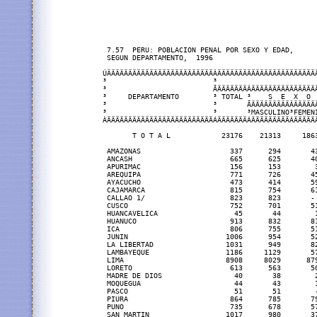
 7.57  PERU: POBLACION PENAL POR SEXO Y EDAD,

 SEGUN DEPARTAMENTO,  1996

ÚÄÄÄÄÄÄÄÄÄÄÄÄÄÄÄÄÄÄÄÄÄÄÄÄÄÂÄÄÄÄÄÄÄÄÄÄÄÄÄÄÄÄÄÄÄÄÄÄÄÄ
³                         ³                        
³                         ÃÄÄÄÄÄÄÄÂÄÄÄÄÄÄÄÄÄÄÄÄÄÄÄ
³     DEPARTAMENTO        ³ TOTAL ³    S  E  X  O  
³                         ³       ÃÄÄÄÄÄÄÄÄÄÂÄÄÄÄÄÄ
³                         ³       ³MASCULINO³FEMENI
ÀÄÄÄÄÄÄÄÄÄÄÄÄÄÄÄÄÄÄÄÄÄÄÄÄÄÁÄÄÄÄÄÄÄÁÄÄÄÄÄÄÄÄÄÁÄÄÄÄÄÄ
       T O T A L            23176    21313     1863
 AMAZONAS                     337      294       43
 ANCASH                       665      625       40
 APURIMAC                     156      153        3
 AREQUIPA                     771      726       45
 AYACUCHO                     473      414       59
 CAJAMARCA                    815      754       61
 CALLAO 1/                    823      823       - 
 CUSCO                        752      701       51
 HUANCAVELICA                  45       44        1
 HUANUCO                      913      832       81
 ICA                          806      755       51
 JUNIN                       1006      954       52
 LA LIBERTAD                 1031      949       82
 LAMBAYEQUE                  1186     1129       57
 LIMA                        8908     8029      879
 LORETO                       613      563       50
 MADRE DE DIOS                 40       38        2
 MOQUEGUA                      44       43        1
 PASCO                         51       51        -
 PIURA                        864      785       79
 PUNO                         735      678       57
 SAN MARTIN                  1017      980       37