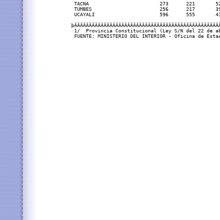
 TACNA                        273      221       52
 TUMBES                       256      217       39
 UCAYALI                      596      555       41
þÄÄÄÄÄÄÄÄÄÄÄÄÄÄÄÄÄÄÄÄÄÄÄÄÄÄÄÄÄÄÄÄÄÄÄÄÄÄÄÄÄÄÄÄÄÄÄÄÄÄ
 1/  Provincia Constitucional (Ley S/N del 22 de ab