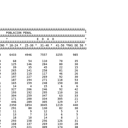
ÄÄÄÄÄÄÄÄÄÄÄÄÄÄÄÄÄÄÄÄÄÄÄÄÄÄÄÄÄÄÄÄÄÄÄÄÄÄÄÄÄÄÄÄÄÄÄÄÄ¿

   POBLACION PENAL                               ³

ÄÄÄÄÂÄÄÄÄÄÄÄÄÄÄÄÄÄÄÄÄÄÄÄÄÄÄÄÄÄÄÄÄÄÄÄÄÄÄÄÄÄÄÄÄÄÄÄÄÄ´ 

   ³                 E  D  A  D                  ³

ÄÄÄÅÄÄÄÄÄÄÄÂÄÄÄÄÄÄÄÄÂÄÄÄÄÄÄÄÄÂÄÄÄÄÄÄÄÄÂÄÄÄÄÄÄÄÄÄÄ´

NO ³ 18-24 ³  25-30 ³  31-40 ³  41-50 ³MAS DE 50 ³

ÄÄÄÁÄÄÄÄÄÄÄÁÄÄÄÄÄÄÄÄÁÄÄÄÄÄÄÄÄÁÄÄÄÄÄÄÄÄÁÄÄÄÄÄÄÄÄÄÄÙ

     6433     4946     7557     3255      985    

       68       54      110       70       35    

      125      146      284       80       30    

       39       35       45       22       15    

      265      141      258       81       26    

      165      119      117       46       26    

      197      227      269       92       30    

      187      194      271      118       53    

      165      159      248      150       30    

       14        4       15        6        6    

      327      206      246       92       42    

      193      192      295      110       16    

      304      259      347       63       33    

      171      200      334      305       21    

      446      289      305      129       17    

     2350     1854     3045     1219      440    

      291       80      130       82       30    

       11        9       12        5        3    

       13        7       13        6        5    

       18       10       14        8        1    

      293      158      256      126       31    

      168      137      269      133       28    

      275      221      309      174       38    
