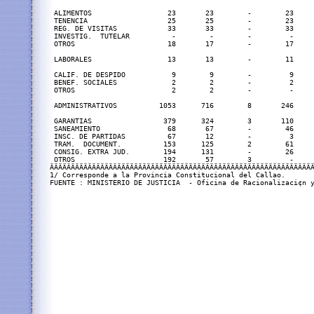
 ALIMENTOS                  23       23        -        23     
 TENENCIA                   25       25        -        23     
 REG. DE VISITAS            33       33        -        33     
 INVESTIG.  TUTELAR          -        -        -         -     
 OTROS                      18       17        -        17     
 LABORALES                  13       13        -        11     
 CALIF. DE DESPIDO           9        9        -         9     
 BENEF. SOCIALES             2        2        -         2     
 OTROS                       2        2        -         -     
 ADMINISTRATIVOS          1053      716        8       246     
 GARANTIAS                 379      324        3       110     
 SANEAMIENTO                68       67        -        46     
 INSC. DE PARTIDAS          67       12        -         3     
 TRAM.  DOCUMENT.          153      125        2        61     
 CONSIG. EXTRA JUD.        194      131        -        26     
 OTROS                     192       57        3         -     
ÄÄÄÄÄÄÄÄÄÄÄÄÄÄÄÄÄÄÄÄÄÄÄÄÄÄÄÄÄÄÄÄÄÄÄÄÄÄÄÄÄÄÄÄÄÄÄÄÄÄÄÄÄÄÄÄÄÄÄÄÄÄÄ
1/ Corresponde a la Provincia Constitucional del Callao.

FUENTE : MINISTERIO DE JUSTICIA  - Oficina de Racionalizaci¢n y