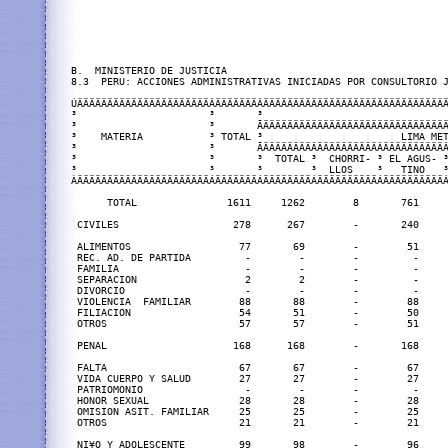
B.  MINISTERIO DE JUSTICIA

8.3  PERU: ACCIONES ADMINISTRATIVAS INICIADAS POR CONSULTORIO J
ÚÄÄÄÄÄÄÄÄÄÄÄÄÄÄÄÄÄÄÄÄÄÄÂÄÄÄÄÄÄÄÂÄÄÄÄÄÄÄÄÄÄÄÄÄÄÄÄÄÄÄÄÄÄÄÄÄÄÄÄÄÄÄ
³                      ³       ³                               
³                      ³       ÃÄÄÄÄÄÄÄÄÄÄÄÄÄÄÄÄÄÄÄÄÄÄÄÄÄÄÄÄÄÄÄ
³    MATERIA           ³ TOTAL ³                       LIMA MET
³                      ³       ÃÄÄÄÄÄÄÄÄÂÄÄÄÄÄÄÄÄÄÄÂÄÄÄÄÄÄÄÄÄÄÂ
³                      ³       ³  TOTAL ³  CHORRI- ³ EL AGUS- ³
³                      ³       ³        ³  LLOS    ³   TINO   ³
ÀÄÄÄÄÄÄÄÄÄÄÄÄÄÄÄÄÄÄÄÄÄÄÁÄÄÄÄÄÄÄÁÄÄÄÄÄÄÄÄÁÄÄÄÄÄÄÄÄÄÄÁÄÄÄÄÄÄÄÄÄÄÁ
      TOTAL               1611     1262        8       761     
 CIVILES                   278      267        -       240     
 ALIMENTOS                  77       69        -        51     
 REC. AD. DE PARTIDA         -        -        -         -     
 FAMILIA                     -        -        -         -     
 SEPARACION                  2        2        -         -     
 DIVORCIO                    -        -        -         -     
 VIOLENCIA  FAMILIAR        88       88        -        88     
 FILIACION                  54       51        -        50     
 OTROS                      57       57        -        51     
 PENAL                     168      168        -       168     
 FALTA                      67       67        -        67     
 VIDA CUERPO Y SALUD        27       27        -        27     
 PATRIOMONIO                 -        -        -         -     
 HONOR SEXUAL               28       28        -        28     
 OMISION ASIT. FAMILIAR     25       25        -        25     
 OTROS                      21       21        -        21     
 NI¥O Y ADOLESCENTE         99       98        -        96     