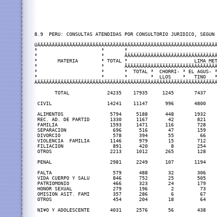
8.9  PERU: CONSULTAS ATENDIDAS POR CONSULTORIO JURIDICO, SEGUN 
ÚÄÄÄÄÄÄÄÄÄÄÄÄÄÄÄÄÄÄÄÄÄÄÂÄÄÄÄÄÄÄÂÄÄÄÄÄÄÄÄÄÄÄÄÄÄÄÄÄÄÄÄÄÄÄÄÄÄÄÄÄÄÄ
³                      ³       ³                               
³                      ³       ÃÄÄÄÄÄÄÄÄÄÄÄÄÄÄÄÄÄÄÄÄÄÄÄÄÄÄÄÄÄÄÄ
³       MATERIA        ³ TOTAL ³                       LIMA MET
³                      ³       ÃÄÄÄÄÄÄÄÄÂÄÄÄÄÄÄÄÄÄÄÂÄÄÄÄÄÄÄÄÄÄÂ
³                      ³       ³  TOTAL ³  CHORRI- ³ EL AGUS- ³
³                      ³       ³        ³  LLOS    ³   TINO   ³
ÀÄÄÄÄÄÄÄÄÄÄÄÄÄÄÄÄÄÄÄÄÄÄÁÄÄÄÄÄÄÄÁÄÄÄÄÄÄÄÄÁÄÄÄÄÄÄÄÄÄÄÁÄÄÄÄÄÄÄÄÄÄÁ
       TOTAL             24235    17935     1245       7437    
 CIVIL                   14241    11147      996       4800    
 ALIMENTOS                5794     5188      448       1932    
 REC. AD. DE PARTID       1330     1167       42        821    
 FAMILIA                  1593     1471      116        728    
 SEPARACION                696      516       47        159    
 DIVORCIO                  578      394       55         66    
 VIOLENCIA  FAMILIA       1146      979       15        712    
 FILIACION                 891      420        8        254    
 OTROS                    2213     1012      265        128    
 PENAL                    2981     2249      107       1194    
 FALTA                     579      488       32        306    
 VIDA CUERPO Y SALU        846      752       25        505    
 PATRIOMONIO               466      323       24        179    
 HONOR SEXUAL              279      196        2         73    
 OMISION ASIT. FAMI        357      286        6         67    
 OTROS                     454      204       18         64    
 NI¥O Y ADOLESCENTE       4031     2576       56        438    