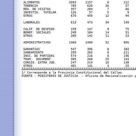
 ALIMENTOS                2093     1157        6        212    
 TENENCIA                  785      628       26         57    
 REG. DE VISITAS           357      284        7         66    
 INVESTIG.  TUTELAR        126       57        5          9    
 OTROS                     670      450       12         94    
 LABORALES                 613      473       34        149    
 CALIF. DE DESPIDO         159      147        9         75    
 BENEF. SOCIALES           249      184       14         51    
 OTROS                     205      142       11         23    
 ADMINISTRATIVOS          2369     1490       52        856    
 GARANTIAS                 547      396        8        183    
 SANEAMIENTO               295      263        0        211    
 INSC. DE PARTIDAS         574      216        0        156    
 TRAM.  DOCUMENT.          305      260       25        143    
 CONSIG. EXTRA JUD.        247      214       16        138    
 OTROS                     401      141        3         25    
ÄÄÄÄÄÄÄÄÄÄÄÄÄÄÄÄÄÄÄÄÄÄÄÄÄÄÄÄÄÄÄÄÄÄÄÄÄÄÄÄÄÄÄÄÄÄÄÄÄÄÄÄÄÄÄÄÄÄÄÄÄÄÄ
1/ Corresponde a la Provincia Constitucional del Callao.

FUENTE : MINISTERIO DE JUSTICIA  - Oficina de Racionalizaci¢n y