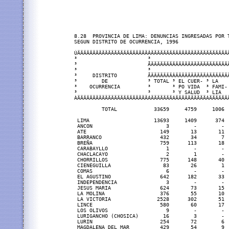
8.28  PROVINCIA DE LIMA: DENUNCIAS INGRESADAS POR T
SEGUN DISTRITO DE OCURRENCIA, 1996

ÚÄÄÄÄÄÄÄÄÄÄÄÄÄÄÄÄÄÄÄÄÄÄÄÂÄÄÄÄÄÄÄÄÄÄÄÄÄÄÄÄÄÄÄÄÄÄÄÄÄ
³                       ³                         
³                       ÃÄÄÄÄÄÄÄÄÄÄÄÄÄÄÄÄÄÄÄÄÄÄÄÄÄ
³                       ³                         
³     DISTRITO          ÃÄÄÄÄÄÄÄÂÄÄÄÄÄÄÄÄÄÄÂÄÄÄÄÄÄ
³        DE             ³ TOTAL ³ EL CUER- ³ LA   
³    OCURRENCIA         ³       ³ PO VIDA  ³ FAMI-
³                       ³       ³ Y SALUD  ³ LIA  
ÀÄÄÄÄÄÄÄÄÄÄÄÄÄÄÄÄÄÄÄÄÄÄÄÁÄÄÄÄÄÄÄÁÄÄÄÄÄÄÄÄÄÄÁÄÄÄÄÄÄ
         TOTAL            33659     4759     1006 
 LIMA                     13693     1409      374 
 ANCON                        3        -        - 
 ATE                        149       13       11 
 BARRANCO                   432       34        7 
 BREÑA                      759      113       18 
 CARABAYLLO                   1        -        - 
 CHACLACAYO                   2        1        - 
 CHORRILLOS                 775      148       40 
 CIENEGUILLA                 83       26        1 
 COMAS                        6        -        - 
 EL AGUSTINO                642      182       33 
 INDEPENDENCIA                3        -        - 
 JESUS MARIA                624       73       15 
 LA MOLINA                  376       55       10 
 LA VICTORIA               2528      302       51 
 LINCE                      580       60       17 
 LOS OLIVOS                   9        -        - 
 LURIGANCHO (CHOSICA)        16        3        - 
 LURIN                      254       72        6 
 MAGDALENA DEL MAR          429       54        9 