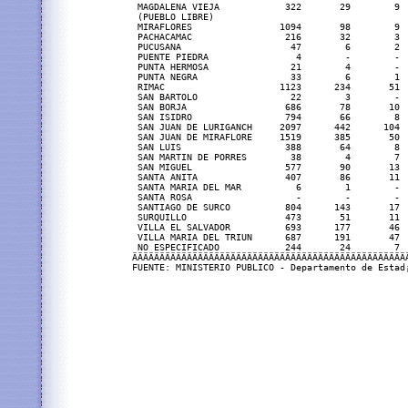
 MAGDALENA VIEJA            322       29        9 
 (PUEBLO LIBRE)

 MIRAFLORES                1094       98        9 
 PACHACAMAC                 216       32        3 
 PUCUSANA                    47        6        2 
 PUENTE PIEDRA                4        -        - 
 PUNTA HERMOSA               21        4        - 
 PUNTA NEGRA                 33        6        1 
 RIMAC                     1123      234       51 
 SAN BARTOLO                 22        3        - 
 SAN BORJA                  686       78       10 
 SAN ISIDRO                 794       66        8 
 SAN JUAN DE LURIGANCH     2097      442      104 
 SAN JUAN DE MIRAFLORE     1519      385       50 
 SAN LUIS                   388       64        8 
 SAN MARTIN DE PORRES        38        4        7 
 SAN MIGUEL                 577       90       13 
 SANTA ANITA                407       86       11 
 SANTA MARIA DEL MAR          6        1        - 
 SANTA ROSA                   -        -        - 
 SANTIAGO DE SURCO          804      143       17 
 SURQUILLO                  473       51       11 
 VILLA EL SALVADOR          693      177       46 
 VILLA MARIA DEL TRIUN      687      191       47 
 NO ESPECIFICADO            244       24        7 
ÄÄÄÄÄÄÄÄÄÄÄÄÄÄÄÄÄÄÄÄÄÄÄÄÄÄÄÄÄÄÄÄÄÄÄÄÄÄÄÄÄÄÄÄÄÄÄÄÄÄ
FUENTE: MINISTERIO PUBLICO - Departamento de Estad¡