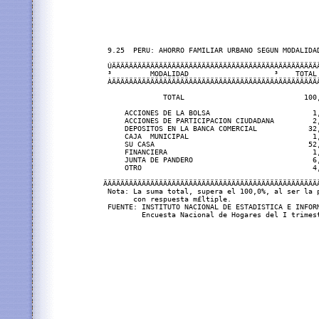
 9.25  PERU: AHORRO FAMILIAR URBANO SEGUN MODALIDAD
 ÚÄÄÄÄÄÄÄÄÄÄÄÄÄÄÄÄÄÄÄÄÄÄÄÄÄÄÄÄÄÄÄÄÄÄÄÄÄÄÂÄÄÄÄÄÄÄÄÄÄ
 ³         MODALIDAD                    ³    TOTAL 
 ÀÄÄÄÄÄÄÄÄÄÄÄÄÄÄÄÄÄÄÄÄÄÄÄÄÄÄÄÄÄÄÄÄÄÄÄÄÄÄÁÄÄÄÄÄÄÄÄÄÄ
              TOTAL                            100,
     ACCIONES DE LA BOLSA                        1,
     ACCIONES DE PARTICIPACION CIUDADANA         2,
     DEPOSITOS EN LA BANCA COMERCIAL            32,
     CAJA  MUNICIPAL                             1,
     SU CASA                                    52,
     FINANCIERA                                  1,
     JUNTA DE PANDERO                            6,
     OTRO                                        4,
ÄÄÄÄÄÄÄÄÄÄÄÄÄÄÄÄÄÄÄÄÄÄÄÄÄÄÄÄÄÄÄÄÄÄÄÄÄÄÄÄÄÄÄÄÄÄÄÄÄÄÄ
 Nota: La suma total, supera el 100,0%, al ser la p
       con respuesta m£ltiple.

 FUENTE: INSTITUTO NACIONAL DE ESTADISTICA E INFORM