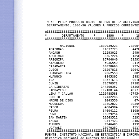
 9.52  PERU: PRODUCTO BRUTO INTERNO DE LA ACTIVIDAD
 DEPARTAMENTO, 1990-96 VALORES A PRECIOS CORRIENTES
ÚÄÄÄÄÄÄÄÄÄÄÄÄÄÄÄÄÄÄÄÄÄÄÄÄÄÂÄÄÄÄÄÄÄÄÄÄÄÄÄÄÂÄÄÄÄÄÄÄÄ
³        DEPARTAMENTO     ³      1990    ³       1
ÀÄÄÄÄÄÄÄÄÄÄÄÄÄÄÄÄÄÄÄÄÄÄÄÄÄÁÄÄÄÄÄÄÄÄÄÄÄÄÄÄÁÄÄÄÄÄÄÄÄ
        NACIONAL             1830939223      78800
  AMAZONAS                     11077723        442
  ANCASH                       12293025        549
  APURIMAC                      3567224        135
  AREQUIPA                     65704040       2959
  AYACUCHO                      5036550        211
  CAJAMARCA                    16828669        722
  CUSCO                        26207818       1064
  HUANCAVELICA                  2362558         88
  HUANUCO                       6945305        298
  ICA                          18571616        901
  JUNIN                        79570972       3738
  LA LIBERTAD                 144300357       6536
  LAMBAYEQUE                  117180144       4977
  LIMA Y CALLAO              1110488583      45745
  LORETO                       17432246        795
  MADRE DE DIOS                 1643550         67
  MOQUEGUA                     68462822       3635
  PASCO                         4004984        195
  PIURA                        64604112       3108
  PUNO                         15629254        682
  SAN MARTIN                   10563511        529
  TACNA                         6447423        318
  TUMBES                        3946485        173
  UCAYALI                      18070252        921
 ÄÄÄÄÄÄÄÄÄÄÄÄÄÄÄÄÄÄÄÄÄÄÄÄÄÄÄÄÄÄÄÄÄÄÄÄÄÄÄÄÄÄÄÄÄÄÄÄÄ
FUENTE: INSTITUTO NACIONAL DE ESTADISTICA E INFORMA