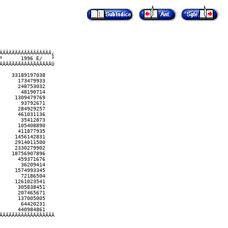
ÄÄÄÄÄÄÄÄÄÄÄÄÄÄÄÄ¿

      1996 E/   ³

ÄÄÄÄÄÄÄÄÄÄÄÄÄÄÄÄÙ

   33189197038

     173479933

     248753032

      48190714

    1309479769

      93792671

     284929257

     461031136

      35412873

     105408890

     411877935

    1456142831

    2914011500

    2330279902

   18756907896

     459371676

      36209414

    1574993345

      72186504

    1261023541

     305838451

     207465671

     137005005

      64420231

     440984861

ÄÄÄÄÄÄÄÄÄÄÄÄÄÄÄÄÄ 
