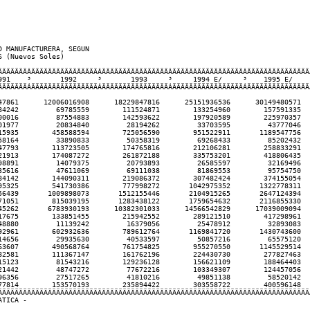
 MANUFACTURERA, SEGUN

 (Nuevos Soles)

ÄÄÄÄÄÄÄÂÄÄÄÄÄÄÄÄÄÄÄÄÄÄÄÄÂÄÄÄÄÄÄÄÄÄÄÄÄÄÄÄÄÂÄÄÄÄÄÄÄÄÄÄÄÄÄÄÄÄÄÂÄÄÄÄÄÄÄÄÄÄÄÄÄÄÄÂ
991    ³       1992     ³       1993     ³     1994 E/     ³    1995 E/    ³
ÄÄÄÄÄÄÄÁÄÄÄÄÄÄÄÄÄÄÄÄÄÄÄÄÁÄÄÄÄÄÄÄÄÄÄÄÄÄÄÄÄÁÄÄÄÄÄÄÄÄÄÄÄÄÄÄÄÄÄÁÄÄÄÄÄÄÄÄÄÄÄÄÄÄÄÁ
47861      12006016908      18229847816      25151936536      30149480571   
84242         69785559        111524871        133254960        157591335   
00016         87554883        142593622        197920589        225970357   
01977         20834840         28194262         33703595         43777046   
15935        458588594        725056590        951522911       1189547756   
58164         33890833         50358319         69268433         85202432   
47793        113723505        174765816        212106281        258833291   
21913        174087272        261872188        335753201        418806435   
98891         14079375         20793893         26585597         32169496   
35616         47611069         69111038         81869553         95754750   
84142        144090311        219086372        307482424        374155054   
95325        541730386        777998272       1042975352       1322778311   
56439       1009898073       1512155446       2104915265       2647124394   
71051        815039195       1283438122       1759654632       2116855330   
45262       6783930193      10382301033      14566542829      17039009094   
17675        133851455        215942552        289121510        417298961   
48880         11139242         16379056         25478912         32893083   
92961        602932636        789612764       1169841720       1430743600   
14656         29935630         40533597         50857216         65575120   
63607        490568764        761754825        955270550       1145529514   
82581        111367147        161762196        224430730        277827463   
15123         81543216        129236128        156621109        188464403   
21442         48747272         77672216        103349307        124457056   
96356         27517265         41810216         49851138         58520142   
77814        153570193        235894422        303558722        400596148   
ÄÄÄÄÄÄÄÄÄÄÄÄÄÄÄÄÄÄÄÄÄÄÄÄÄÄÄÄÄÄÄÄÄÄÄÄÄÄÄÄÄÄÄÄÄÄÄÄÄÄÄÄÄÄÄÄÄÄÄÄÄÄÄÄÄÄÄÄÄÄÄÄÄÄÄÄ
TICA -
