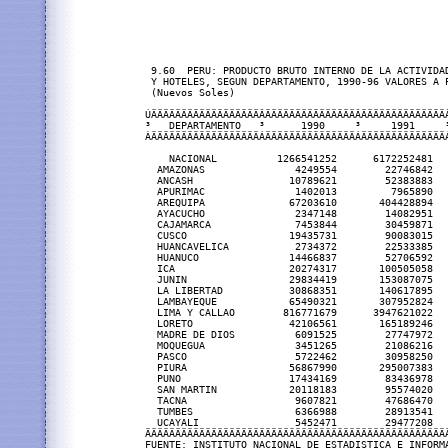
 9.60  PERU: PRODUCTO BRUTO INTERNO DE LA ACTIVIDAD
 Y HOTELES, SEGUN DEPARTAMENTO, 1990-96 VALORES A P
 (Nuevos Soles)

ÚÄÄÄÄÄÄÄÄÄÄÄÄÄÄÄÄÄÄÂÄÄÄÄÄÄÄÄÄÄÄÄÄÄÄÂÄÄÄÄÄÄÄÄÄÄÄÄÄÄ
³   DEPARTAMENTO   ³      1990     ³     1991     
ÀÄÄÄÄÄÄÄÄÄÄÄÄÄÄÄÄÄÄÁÄÄÄÄÄÄÄÄÄÄÄÄÄÄÄÁÄÄÄÄÄÄÄÄÄÄÄÄÄÄ
    NACIONAL          1266541252      6172252481  
  AMAZONAS               4249554        22746842  
  ANCASH                10789621        52383883  
  APURIMAC               1402013         7965890  
  AREQUIPA              67203610       404428894  
  AYACUCHO               2347148        14082951  
  CAJAMARCA              7453844        30459871  
  CUSCO                 19435731        90083015  
  HUANCAVELICA           2734372        22533385  
  HUANUCO               14466837        52706592  
  ICA                   20274317       100505058  
  JUNIN                 29834419       153087075  
  LA LIBERTAD           30868351       140617895  
  LAMBAYEQUE            65490321       307952824  
  LIMA Y CALLAO        816771679      3947621022  
  LORETO                42106561       165189246  
  MADRE DE DIOS          6091525        27747972  
  MOQUEGUA               3451265        21086216  
  PASCO                  5722462        30958250  
  PIURA                 56867990       295007383  
  PUNO                  17434169        83436978  
  SAN MARTIN            20118183        95574020  
  TACNA                  9607821        47686470  
  TUMBES                 6366988        28913541  
  UCAYALI                5452471        29477208  
ÄÄÄÄÄÄÄÄÄÄÄÄÄÄÄÄÄÄÄÄÄÄÄÄÄÄÄÄÄÄÄÄÄÄÄÄÄÄÄÄÄÄÄÄÄÄÄÄÄÄ
FUENTE: INSTITUTO NACIONAL DE ESTADISTICA E INFORMA