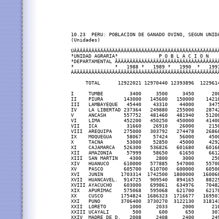
10.23  PERU: POBLACION DE GANADO OVINO, SEGUN UNIDA
(Unidades)

ÚÄÄÄÄÄÄÄÄÄÄÄÄÄÄÂÄÄÄÄÄÄÄÄÄÄÄÄÄÄÄÄÄÄÄÄÄÄÄÄÄÄÄÄÄÄÄÄÄÄ
³UNIDAD AGRARIA³              P O B L A C I O N   
³DEPARTAMENTAL ÃÄÄÄÄÄÄÄÄÂÄÄÄÄÄÄÄÄÂÄÄÄÄÄÄÄÄÄÂÄÄÄÄÄÄ
³              ³   1988 ³   1989 ³   1990  ³   199
ÀÄÄÄÄÄÄÄÄÄÄÄÄÄÄÁÄÄÄÄÄÄÄÄÁÄÄÄÄÄÄÄÄÁÄÄÄÄÄÄÄÄÄÁÄÄÄÄÄÄ
     TOTAL      12922021 12970440 12393896  122961
I     TUMBE         3400     3500     3450      20
II    PIURA       143000   145600   150000    1421
III   LAMBAYEQUE   45440    43310    44000     347
IV    LA LIBERTAD 237364   249880   255000    2874
V     ANCASH      557752   481460   481940    5120
VI    LIMA        452200   450250   450000    4140
VII   ICA          31660    26910    26000     215
VIII  AREQUIPA    275000   303792   274478    2686
IX    MOQUEGUA     58067    57424    56000     450
X     TACNA        53000    52850    45000     429
XI    CAJAMARCA   526300   536826   601680    6016
XII   AMAZONIA     57999    58650    61650     661
XIII  SAN MARTIN    4300     2800     3000      25
XIV   HUANUCO     610000   577885   547000    5570
XV    PASCO       605700   610700   600000    6050
XVI   JUNIN      1703314  1742500  1800000   16006
XVII  HUANCAVEL.  914725   909540   894165    8822
XVIII AYACUCHO    603000   699861   634976    7048
XIX   APURIMAC    575068   595068   621700    6217
XX    CUSCO      1754824  1686323  1716677   16950
XXI   PUNO       3706400  3730270  3122130   31814
XXII  LORETO        1000     2033     2000      21
XXIII UCAYALI        500      600      650      30
XXIV  MADRE DE D.   2008     2408     2400      24