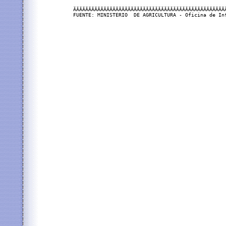
ÄÄÄÄÄÄÄÄÄÄÄÄÄÄÄÄÄÄÄÄÄÄÄÄÄÄÄÄÄÄÄÄÄÄÄÄÄÄÄÄÄÄÄÄÄÄÄÄÄÄ
FUENTE: MINISTERIO  DE AGRICULTURA - Oficina de Inf