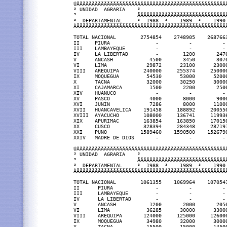
ÚÄÄÄÄÄÄÄÄÄÄÄÄÄÄÄÄÄÄÄÄÂÄÄÄÄÄÄÄÄÄÄÄÄÄÄÄÄÄÄÄÄÄÄÄÄÄÄÄÄ
³ UNIDAD  AGRARIA    ³                            
³                    ÃÄÄÄÄÄÄÄÄÂÄÄÄÄÄÄÄÄÄÄÂÄÄÄÄÄÄÄÄ
³  DEPARTAMENTAL     ³  1988  ³    1989  ³    1990
ÀÄÄÄÄÄÄÄÄÄÄÄÄÄÄÄÄÄÄÄÄÁÄÄÄÄÄÄÄÄÁÄÄÄÄÄÄÄÄÄÄÁÄÄÄÄÄÄÄÄ
TOTAL NACIONAL        2754854    2748905    268766
II     PIURA               -          -          -
III    LAMBAYEQUE          -          -          -
IV     LA LIBERTAD         -        1200       247
V      ANCASH            4500       3450       307
VI     LIMA             29872      23100      2300
VIII   AREQUIPA        240000     255374     25000
IX     MOQUEGUA         54530      53000      5200
X      TACNA            32000      30250      3000
XI     CAJAMARCA         1500       2200       250
XIV    HUANUCO             -          -          -
XV     PASCO             4000       8000       900
XVI    JUNIN             7286       8000      1100
XVII   HUANCAVELICA    191458     188892     20055
XVIII  AYACUCHO        108000     136741     11993
XIX    APURIMAC        163854     163850     17015
XX     CUSCO           328394     284348     28719
XXI    PUNO           1589460    1590500    152679
XXIV   MADRE DE DIOS       -          -          -
ÚÄÄÄÄÄÄÄÄÄÄÄÄÄÄÄÄÄÄÄÄÂÄÄÄÄÄÄÄÄÄÄÄÄÄÄÄÄÄÄÄÄÄÄÄÄÄÄÄÄ
³ UNIDAD  AGRARIA    ³                            
³                    ÃÄÄÄÄÄÄÄÄÂÄÄÄÄÄÄÄÄÄÄÂÄÄÄÄÄÄÄÄ
³  DEPARTAMENTAL     ³  1988  ³    1989  ³    1990
ÀÄÄÄÄÄÄÄÄÄÄÄÄÄÄÄÄÄÄÄÄÁÄÄÄÄÄÄÄÄÁÄÄÄÄÄÄÄÄÄÄÁÄÄÄÄÄÄÄÄ
TOTAL NACIONAL        1061355    1069964    107054
II      PIURA              -          -          -
III     LAMBAYEQUE         -          -          -
IV      LA LIBERTAD        -          -          -
V       ANCASH           1200       2000       205
VI      LIMA            36285      30000      3300
VIII    AREQUIPA       124000     125000     12600
IX      MOQUEGUA        34980      32000      3000
X       TACNA           15500      15000      1450