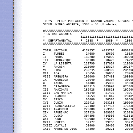
10.25   PERU: POBLACION DE GANADO VACUNO, ALPACAS Y
SEGUN UNIDAD AGRARIA, 1988 - 96 (Unidades)

ÚÄÄÄÄÄÄÄÄÄÄÄÄÄÄÄÄÄÄÄÄÂÄÄÄÄÄÄÄÄÄÄÄÄÄÄÄÄÄÄÄÄÄÄÄÄÄÄÄÄ
³ UNIDAD AGRARIA     ³                            
³                    ÃÄÄÄÄÄÄÄÄÂÄÄÄÄÄÄÄÄÄÄÂÄÄÄÄÄÄÄÄ
³  DEPARTAMENTAL     ³  1988  ³    1989  ³    1990
ÀÄÄÄÄÄÄÄÄÄÄÄÄÄÄÄÄÄÄÄÄÁÄÄÄÄÄÄÄÄÁÄÄÄÄÄÄÄÄÄÄÁÄÄÄÄÄÄÄÄ
TOTAL NACIONAL        4174257    4233780    409631
I     TUMBES            14680      15600      1665
II    PIURA            182200     175000     18000
III   LAMBAYEQUE        80780      78479      7479
IV    LA LIBERTA       121799     117014     11800
V     ANCASH           218000     215324     20217
VI    LIMA             230245     238400     23550
VII   ICA               25656      26850      2870
VIII  AREQUIPA         190000     207468     19360
IX    MOQUEGUA          28049      35397      3900
X     TACNA             44300      45380      4500
XI    CAJAMARCA        676119     689642     62530
XII   AMAZONAS         182428     188813     19550
XIII  SAN MARTIN        91240      81469      7866
XIV   HUANUCO          131653     131847     12818
XV    PASCO             90000      96580      9650
XVI   JUNIN            210413     203133     19000
XVII  HUANCAVELICA     178100     177434     17643
XVIII AYACUCHO         229000     253960     24762
XIX   APURIMAC         317920     309920     31093
XX    CUSCO            394898     414599     41581
XXI   PUNO             430900     425650     38887
XXII  LORETO            32177      29200      3071
XXIII UCAYALI           56400      56400      5835
XXIV  MADRE DE DIOS     17300      20221      2000