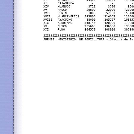
XI      CAJAMARCA          -          -          -
XIV     HUANUCO          3711       3700       350
XV      PASCO           20500      22000      2100
XVI     JUNIN           61000      57000      5340
XVII    HUANCAVELICA   115800     114057     11700
XVIII   AYACUCHO        88000     105207     10895
XIX     APURIMAC       118144     120000     11900
XX      CUSCO          135665     136000     13500
XXI     PUNO           306570     308000     30714
ÄÄÄÄÄÄÄÄÄÄÄÄÄÄÄÄÄÄÄÄÄÄÄÄÄÄÄÄÄÄÄÄÄÄÄÄÄÄÄÄÄÄÄÄÄÄÄÄÄÄ