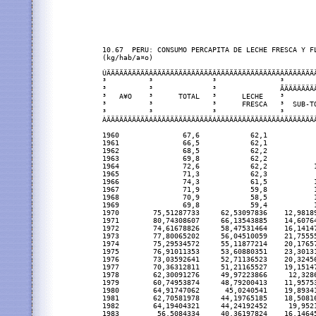
10.67  PERU: CONSUMO PERCAPITA DE LECHE FRESCA Y FL
(kg/hab/a¤o)

ÚÄÄÄÄÄÄÄÄÄÄÂÄÄÄÄÄÄÄÄÄÄÄÄÄÄÂÄÄÄÄÄÄÄÄÄÄÄÄÄÄÄÂÄÄÄÄÄÄÄ
³          ³              ³               ³       
³          ³              ³               ÃÄÄÄÄÄÄÄ
³   A¥O    ³      TOTAL   ³      LECHE    ³       
³          ³              ³      FRESCA   ³  SUB-T
³          ³              ³               ³       
ÀÄÄÄÄÄÄÄÄÄÄÁÄÄÄÄÄÄÄÄÄÄÄÄÄÄÁÄÄÄÄÄÄÄÄÄÄÄÄÄÄÄÁÄÄÄÄÄÄÄ
1960               67,6            62,1           
1961               66,5            62,1           
1962               68,5            62,2           
1963               69,8            62,2           
1964               72,6            62,2           
1965               71,3            62,3           
1966               74,3            61,5           
1967               71,9            59,8           
1968               70,9            58,5           
1969               69,8            59,4           
1970        75,51287733     62,53097836    12,9818
1971        80,74308607     66,13543885    14,6076
1972        74,61678826     58,47531464    16,1414
1973        77,80065202     56,04510059    21,7555
1974        75,29534572     55,11877214    20,1765
1975        76,91011353     53,60880351    23,3013
1976        73,03592641     52,71136523    20,3245
1977        70,36312811     51,21165527    19,1514
1978        62,30091276     49,97223866     12,328
1979        60,74953874     48,79200413    11,9575
1980        64,91747062      45,0240541    19,8934
1981        62,70581978     44,19765185    18,5081
1982        64,19404321     44,24192452     19,952
1983         56,5084334     40,36197824    16,1464