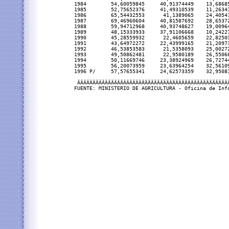
1984        54,60059845     40,91374449    13,6868
1985        52,75652376     41,49310539    11,2634
1986        65,54432553      41,1389065    24,4054
1987        69,46960604     40,81587692    28,6537
1988        59,94712968     40,93748627    19,0096
1989        48,15333933     37,91106668    10,2422
1990        45,28559932      22,4605659    22,8250
1991        43,64972272     22,43999165    21,2097
1992        46,53853583      21,5358093    25,0027
1993        49,50862481      22,9580189    26,5506
1994        50,11669746     23,38924969    26,7274
1995        56,20073959     23,63964254    32,5610
1996 P/     57,57655341     24,62573359    32,9508
 ÄÄÄÄÄÄÄÄÄÄÄÄÄÄÄÄÄÄÄÄÄÄÄÄÄÄÄÄÄÄÄÄÄÄÄÄÄÄÄÄÄÄÄÄÄÄÄÄÄ